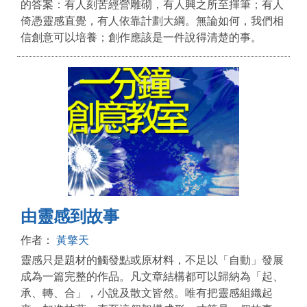
的答案：有人刻苦經營雕砌，有人興之所至揮筆；有人
倚憑靈感直覺，有人依靠計劃大綱。無論如何，我們相
信創意可以培養；創作應該是一件說得清楚的事。
由靈感到故事
作者：
黃擎天
靈感只是題材的觸發點或原材料，不足以「自動」發展
成為一篇完整的作品。凡文章結構都可以歸納為「起、
承、轉、合」，小說及散文皆然。唯有把靈感組織起