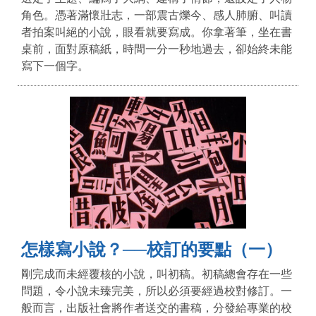
角色。憑著滿懷壯志，一部震古爍今、感人肺腑、叫讀
者拍案叫絕的小說，眼看就要寫成。你拿著筆，坐在書
桌前，面對原稿紙，時間一分一秒地過去，卻始終未能
寫下一個字。
怎樣寫小說？──校訂的要點（一）
剛完成而未經覆核的小說，叫初稿。初稿總會存在一些
問題，令小說未臻完美，所以必須要經過校對修訂。一
般而言，出版社會將作者送交的書稿，分發給專業的校