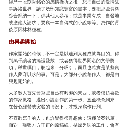
經歷一段刻骨銘心的感情挫折之後，想把自己的愛情故
事訴諸世界；讀了幾部知識豐富的書本，要把那些資料
綜合歸納一下，供其他人參考；或是事業有成，自發地
或應他人請求，要寫一本自傳式的小說等等。寫作的背
後原因林林種種。
由興趣開始
作家開始的時候，不一定是以達到某種成就為目的。得
到萬千讀者的擁護愛戴，或者獲得世界聞名的文學獎
項，舉世矚目，聽起來十分吸引，而且也確實是某些寫
作人夢寐以求的事。可是，大部分小說創作人，都是由
興趣開始的。
大多數人首先會寫些自己有興趣的東西，或者模仿喜歡
的作家風格，邁出小說創作的第一步。直至機會到來，
在苦心經營或突發的情況下，才投身寫作行列。
不喜歡寫作的人，也許覺得很難想像：這種伏案執筆，
面對一張張方方正正的原稿紙，枯燥乏味的工作，會有