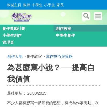
教城主頁
教師
中學生
小學生
家長
創作奬勵計劃
創作教室
小學生創作
中學生創作
管理頁
創作天地
>
創作教室
>
寫作技巧與策略
You are here
為甚麼寫小說？──提高自
我價值
最後更新：
26/08/2015
不少人都有想寫一點甚麼的慾望，有成為作家衝動。在