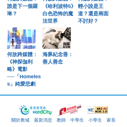
誰是下一個羅
《哈利波特5》
輕小說是王
琳？
白色恐怖的魔
道？還是兩面
法世界
不討好？
何故跨媒體：
海豚紀念冊：
《神探伽利
善人善念
略》電影
──「Homeles
s」純愛悲劇
關於教城
最新消息
教師
中學生
小學生
家長