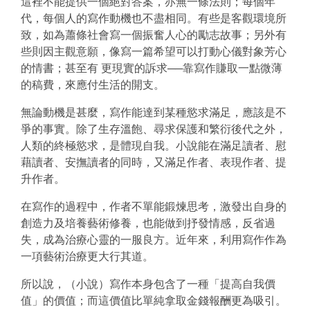
這裡不能提供一個絕對答案，亦無一條法則；每個年
代，每個人的寫作動機也不盡相同。有些是客觀環境所
致，如為蕭條社會寫一個振奮人心的勵志故事；另外有
些則因主觀意願，像寫一篇希望可以打動心儀對象芳心
的情書；甚至有 更現實的訴求──靠寫作賺取一點微薄
的稿費，來應付生活的開支。
無論動機是甚麼，寫作能達到某種慾求滿足，應該是不
爭的事實。除了生存溫飽、尋求保護和繁衍後代之外，
人類的終極慾求，是體現自我。小說能在滿足讀者、慰
藉讀者、安撫讀者的同時，又滿足作者、表現作者、提
升作者。
在寫作的過程中，作者不單能鍛煉思考，激發出自身的
創造力及培養藝術修養，也能做到抒發情感，反省過
失，成為治療心靈的一服良方。近年來，利用寫作作為
一項藝術治療更大行其道。
所以說，（小說）寫作本身包含了一種「提高自我價
值」的價值；而這價值比單純拿取金錢報酬更為吸引。