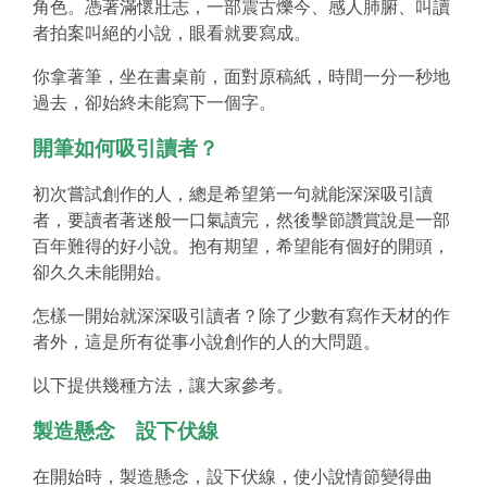
角色。憑著滿懷壯志，一部震古爍今、感人肺腑、叫讀
者拍案叫絕的小說，眼看就要寫成。
你拿著筆，坐在書桌前，面對原稿紙，時間一分一秒地
過去，卻始終未能寫下一個字。
開筆如何吸引讀者？
初次嘗試創作的人，總是希望第一句就能深深吸引讀
者，要讀者著迷般一口氣讀完，然後擊節讚賞說是一部
百年難得的好小說。抱有期望，希望能有個好的開頭，
卻久久未能開始。
怎樣一開始就深深吸引讀者？除了少數有寫作天材的作
者外，這是所有從事小說創作的人的大問題。
以下提供幾種方法，讓大家參考。
製造懸念 設下伏線
在開始時，製造懸念，設下伏線，使小說情節變得曲