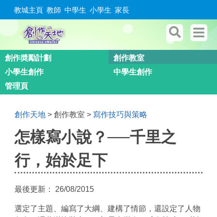
教城主頁
教師
中學生
小學生
家長
創作奬勵計劃
創作教室
小學生創作
中學生創作
管理頁
創作天地
>
創作教室
>
寫作技巧與策略
You are here
怎樣寫小說？──千里之
行，始於足下
最後更新：
26/08/2015
選定了主題、編寫了大綱、建構了情節，還設定了人物