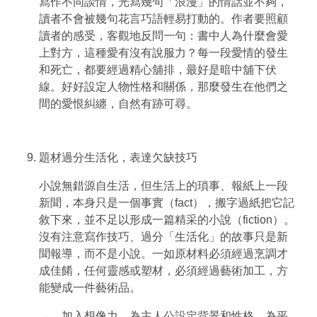
寫作不同談情，光寫幾句「浪漫」的情話並不夠，
讀者不會被幾句花言巧語輕易打動的。作者要照顧
讀者的感受，客觀地反問一句：書中人為什麼會愛
上對方，這種愛有沒有說服力？每一段愛情的發生
和死亡，都要經過精心舖排，最好是暗中舖下伏
線。好好設定人物性格和關係，那麼發生在他們之
間的愛恨糾纏，自然有跡可尋。
題材過分生活化，表達欠缺技巧
小說無錯源自生活，但生活上的瑣事、報紙上一段
新聞，本身只是一個事實（fact），搬字過紙把它記
敘下來，並不足以形成一篇精采的小說（fiction）。
沒有注意寫作技巧、過分「生活化」的故事只是新
聞報導，而不是小說。一如原材料必須經過烹調才
成佳餚，任何靈感或塑材，必須經過藝術加工，方
能變成一件藝術品。
→ 加入想像力，為主人公設定背景和性格、為平