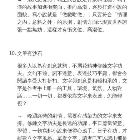
淡的故事加進衝突面，推向高潮，逐步打造小說的
面貌。寫小說就是「做戲咁做」，只要符合「情理
之內，意料之外」的原則，劇情方面比現實世界誇
張一點無妨，這樣才有衝突位、高潮位。
文筆有沙石
很多人以為有創意就夠，不屑花精神修鍊文字功
夫。文句不通、詞不達意、表達技巧平庸，都會令
閱讀享受大打折扣。文字與創意是相輔相承的，文
字是作者手上唯一的工具，環境、氣氛、人物對
話……一切一切，都要依靠文字來表達，怎能輕
視？
→ 峰迴路轉的劇情，需要有感染力的文字來支
撐。修鍊文字功夫是長遠的功課，平日應當留意、
學習，一朝寫起小說來便得心應手。日子有功，才
能建立文字風格。單看文字，讀者已可以認出那是