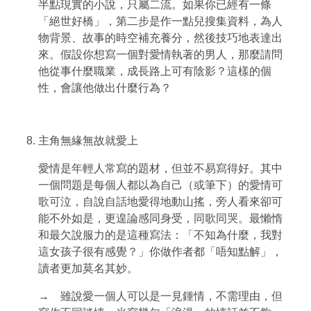
半點現實的小說，只屬二流。如果你已經有一條
「絕世好橋」，第二步是作一點兒搜集資料，為人
物背景、故事的時空補充養分，然後技巧地表達出
來。假設你想寫一個對愛情執著的男人，那麼請問
他從事什麼職業，成長路上可有陰影？這樣的個
性，會讓他做出什麼行為？
主角無緣無故就愛上
愛情是年輕人常寫的題材，但並不易寫得好。其中
一個問題是每個人都以為自己（或筆下）的愛情可
歌可泣，自說自話地愛得地動山搖，旁人看來卻可
能不外如是，更遑論感同身受，同歌同哭。最懶惰
和最欠說服力的是這種寫法：「不知為什麼，我對
這女孩子很有感覺？」你做作者都「唔知點解」，
讀者更加莫名其妙。
→ 雖說愛一個人可以是一見鍾情，不需理由，但