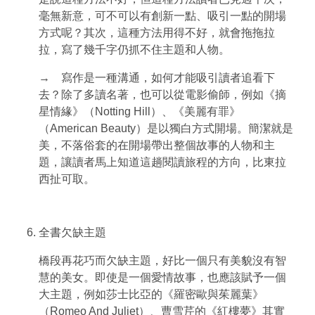
毫無新意，可不可以有創新一點、吸引一點的開場
方式呢？其次，這種方法用得不好，就會拖拖拉
拉，寫了幾千字仍抓不住主題和人物。
→ 寫作是一種溝通，如何才能吸引讀者追看下
去？除了多讀名著，也可以從電影偷師，例如《摘
星情緣》（Notting Hill）、《美麗有罪》
（American Beauty）是以獨白方式開場。簡潔就是
美，不落俗套的在開場帶出整個故事的人物和主
題，讓讀者馬上知道這趟閱讀旅程的方向，比東拉
西扯可取。
全書欠缺主題
橋段再花巧而欠缺主題，好比一個只有美貌沒有智
慧的美女。即使是一個愛情故事，也應該賦予一個
大主題，例如莎士比亞的《羅密歐與茱麗葉》
（Romeo And Juliet）、曹雪芹的《紅樓夢》其實