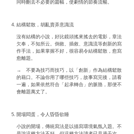
同時刪去不必要的篇幅，使劇情的節奏流暢。
結構鬆散，胡亂賣弄意識流
沒有結構的小說，好比鏡頭搖來搖去的電影，章法
欠奉，不知所云。倒敘、插敘、意識流等創新的寫
作手法，如果掌握不好，很容易令結構鬆散，愈寫
愈離題。
→ 不要為技巧而技巧，以「創新」作為結構鬆散
的藉口。不論你用了哪些技巧，故事寫完後，請看
一遍，如果依然符合「起承轉合」的脈胳，那便不
會離題萬丈了。
開場悶蛋，令人昏昏欲睡
小說的開場，傳統寫法是以描寫環境氣氛入題。不
是說這種方法不好，但這種方法讀者已見過千次，