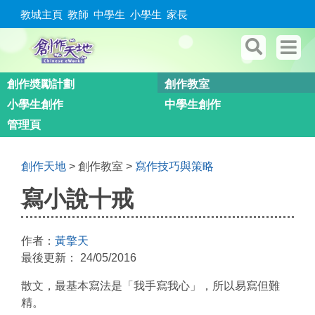
教城主頁
教師
中學生
小學生
家長
創作奬勵計劃
創作教室
小學生創作
中學生創作
管理頁
創作天地
>
創作教室
>
寫作技巧與策略
You are here
寫小說十戒
作者：
黃擎天
最後更新：
24/05/2016
散文，最基本寫法是「我手寫我心」，所以易寫但難
精。