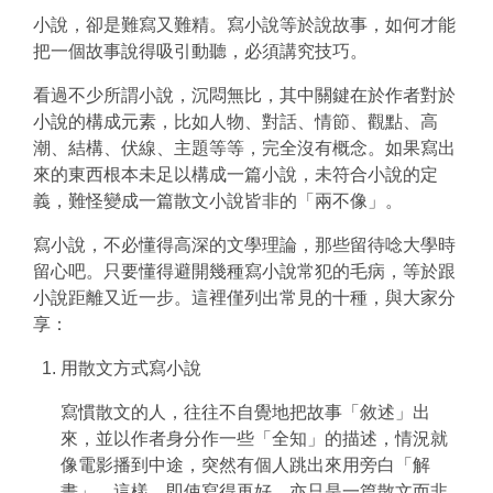
小說，卻是難寫又難精。寫小說等於說故事，如何才能
把一個故事說得吸引動聽，必須講究技巧。
看過不少所謂小說，沉悶無比，其中關鍵在於作者對於
小說的構成元素，比如人物、對話、情節、觀點、高
潮、結構、伏線、主題等等，完全沒有概念。如果寫出
來的東西根本未足以構成一篇小說，未符合小說的定
義，難怪變成一篇散文小說皆非的「兩不像」。
寫小說，不必懂得高深的文學理論，那些留待唸大學時
留心吧。只要懂得避開幾種寫小說常犯的毛病，等於跟
小說距離又近一步。這裡僅列出常見的十種，與大家分
享：
用散文方式寫小說
寫慣散文的人，往往不自覺地把故事「敘述」出
來，並以作者身分作一些「全知」的描述，情況就
像電影播到中途，突然有個人跳出來用旁白「解
畫」。這樣，即使寫得再好，亦只是一篇散文而非