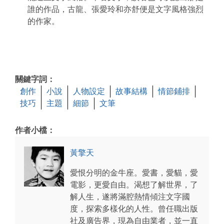
誰的作品，古龍、張愛玲和亦舒便是文字風格強烈
的作家。
關鍵字詞：
創作
小說
人物設定
故事結構
情節鋪排
技巧
主題
細節
文筆
作者小檔：
黃擎天
愛恨分明的金牛座。愛書，愛貓，愛
電影，更愛自由。渴想了解世界，了
解人生，遂將滿腔熱情傾注文字國
度，探索多樣化的人性。曾任職出版
社及廣告界，現為自由業者，並一直