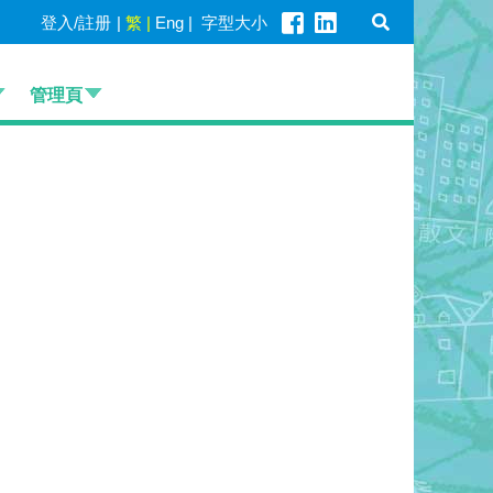
登入/註册
|
繁
|
Eng
|
字型大小
管理頁