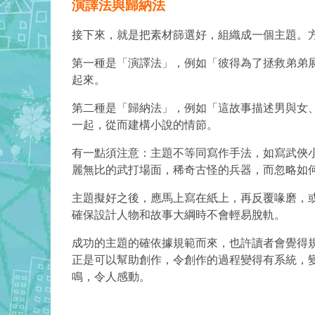
演譯法與歸納法
接下來，就是把素材篩選好，組織成一個主題。
第一種是「演譯法」，例如「彼得為了拯救弟弟
起來。
第二種是「歸納法」，例如「這故事描述男與女
一起，從而建構小說的情節。
有一點須注意：主題不等同寫作手法，如寫武俠
麗無比的武打場面，稀奇古怪的兵器，而忽略如
主題擬好之後，應馬上寫在紙上，再反覆喙磨，
確保設計人物和故事大綱時不會輕易脫軌。
成功的主題的確依據規範而來，也許讀者會覺得
正是可以幫助創作，令創作的過程變得有系統，
鳴，令人感動。