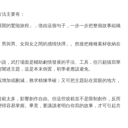
方法主要有：
展開的驚險旅程」，借由這個句子，一步一步把整個故事組織
、男與男、女與女之間的感情抉擇」。然後把種種素材收納在
小說，武打場面是輔助劇情發展的手法、工具，但只顧描寫華
何闡述主題，這是本末倒置，初學者應該避免。
或增加或刪減，務求精煉準確；又可把主題貼在當眼的地方，
規範太多，影響創作自由。但這些規範並不是限制創作，反而
變得容易掌握。畢竟，要讓讀者明白你寫的故事，才可引起共