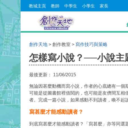
教城主頁
教師
中學生
小學生
家長
創作天地
>
創作教室
>
寫作技巧與策略
You are here
怎樣寫小說？──小說主
最後更新：
11/06/2015
無論因甚麼動機而寫小說，作者的心底總有一個
可能是從圖書館裡借閱的，也可能是友儕間互相
者。完成一篇小說，如果感動不到讀者，喚不起
寫甚麼才能感動讀者？
到底寫甚麼才能感動讀者？「寫甚麼」亦等同選