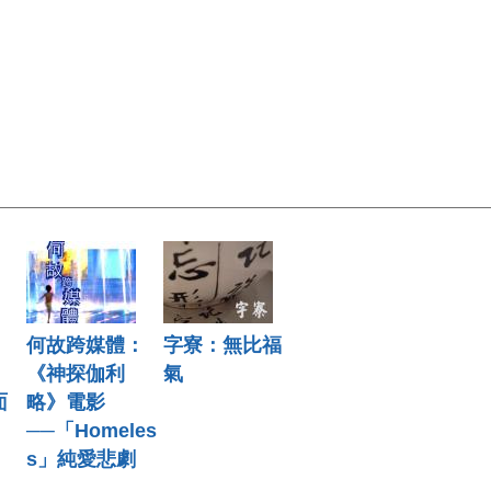
：
何故跨媒體：
字寮：無比福
《神探伽利
氣
面
略》電影
──「Homeles
s」純愛悲劇