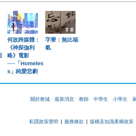
：
何故跨媒體：
字寮：無比福
《神探伽利
氣
面
略》電影
──「Homeles
s」純愛悲劇
關於教城
最新消息
教師
中學生
小學生
私隱政策聲明
服務條款
版權及知識產權政策