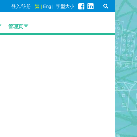
登入/註册
|
繁
|
Eng
|
字型大小
管理頁