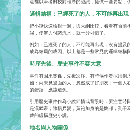
這裡以筆者對校對程序的認識，提供一些要點，
邏輯結構：已經死了的人，不可能再出現
把小說快速檢視一遍，與大綱比較，看看有否前
誤，使努力付諸流水，就十分可惜了。
例如：已經死了的人，不可能再出現；沒有提及
成為結局的成因。以上都是一些常見的邏輯結構
時序先後、歷史事件不容大意
事件有因果關係，先後次序。有時候作者採用倒
如：尚未見過面的人，忽然成了好朋友；一個人
的錯誤，應該避免。
引用歷史事件作為小說節情或背景時，要注意時
是漢武帝；陳橋兵變，黃袍加身的是劉邦；孔子
裁的虛構歷史小說。
地名與人物關係