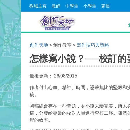
教城主頁
教師
中學生
小學生
家長
創作天地
>
創作教室
>
寫作技巧與策略
You are here
怎樣寫小說？──校訂的
最後更新：
26/08/2015
作者付出心血、精神、時間，憑著無比的堅毅和
稿。
初稿總會存在一些問題，令小說未臻完美，所以
稿，分發給專業的校對人員進行查核工序。雖然
程的效率。