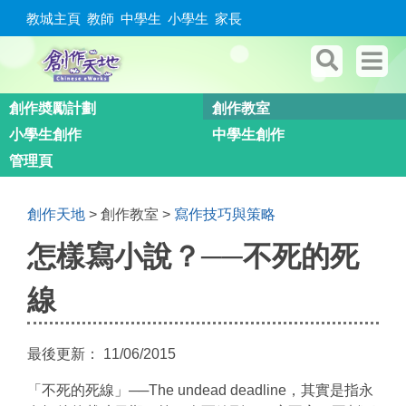
教城主頁
教師
中學生
小學生
家長
創作奬勵計劃
創作教室
小學生創作
中學生創作
管理頁
創作天地
>
創作教室
>
寫作技巧與策略
You are here
怎樣寫小說？──不死的死
線
最後更新：
11/06/2015
「不死的死線」──The undead deadline，其實是指永