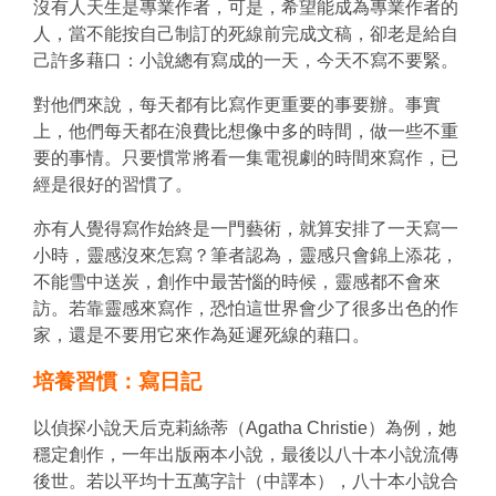
沒有人天生是專業作者，可是，希望能成為專業作者的
人，當不能按自己制訂的死線前完成文稿，卻老是給自
己許多藉口：小說總有寫成的一天，今天不寫不要緊。
對他們來說，每天都有比寫作更重要的事要辦。事實
上，他們每天都在浪費比想像中多的時間，做一些不重
要的事情。只要慣常將看一集電視劇的時間來寫作，已
經是很好的習慣了。
亦有人覺得寫作始終是一門藝術，就算安排了一天寫一
小時，靈感沒來怎寫？筆者認為，靈感只會錦上添花，
不能雪中送炭，創作中最苦惱的時候，靈感都不會來
訪。若靠靈感來寫作，恐怕這世界會少了很多出色的作
家，還是不要用它來作為延遲死線的藉口。
培養習慣：寫日記
以偵探小說天后克莉絲蒂（Agatha Christie）為例，她
穩定創作，一年出版兩本小說，最後以八十本小說流傳
後世。若以平均十五萬字計（中譯本），八十本小說合