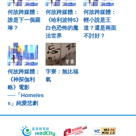
何故跨媒體：
何故跨媒體：
何故跨媒體：
誰是下一個羅
《哈利波特5》
輕小說是王
琳？
白色恐怖的魔
道？還是兩面
法世界
不討好？
何故跨媒體：
字寮：無比福
《神探伽利
氣
略》電影
──「Homeles
s」純愛悲劇