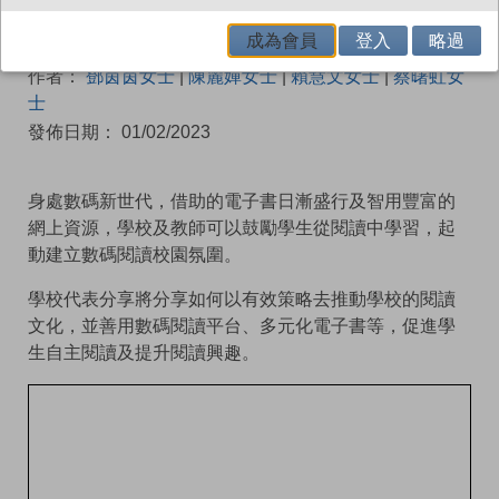
成為會員
登入
略過
系列：
閱讀素養
|
K12研討會
作者：
鄧茵茵女士
|
陳麗嬋女士
|
賴慧文女士
|
蔡曙虹女
士
發佈日期： 01/02/2023
身處數碼新世代，借助的電子書日漸盛行及智用豐富的
網上資源，學校及教師可以鼓勵學生從閱讀中學習，起
動建立數碼閱讀校園氛圍。
學校代表分享將分享如何以有效策略去推動學校的閱讀
文化，並善用數碼閱讀平台、多元化電子書等，促進學
生自主閱讀及提升閱讀興趣。