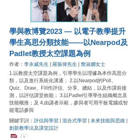
學與教博覽2023 — 以電子教學提升
學生高思分類技能——以Nearpod及
Padlet教授太空課題為例
作者：
李永威先生
|
羅振偉先生
|
詹淑嫻女士
1.以教授太空課題為例，引導學生以理據為本作高思分
類，以及進行系統化溝通； 2.以Nearpod的Poll、
Quiz、Draw、Fill作評估、分享、總結，以及作課前後
測，以評估課堂效能； 3.以Padlet引導學生組織概念及
技能概推；及 4.由講者示範，參與者可用平板電腦或智
能電話參與
關鍵字詞：
評估與學習
|
混合式學習
|
未來技能與思維
|
創新教學法及課堂設計
1