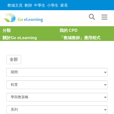
教城主頁
教師
中學生
小學生
家長
分類
我的 CPD
關於Go eLearning
「教城教師」應用程式
全部
期
間
程
度
學
與
教
策