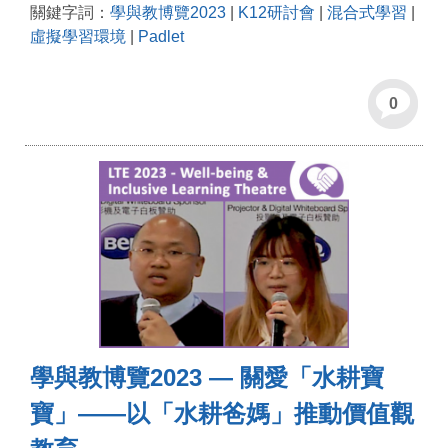
關鍵字詞：
學與教博覽2023
|
K12研討會
|
混合式學習
|
虛擬學習環境
|
Padlet
0
學與教博覽2023 — 關愛「水耕寶
寶」——以「水耕爸媽」推動價值觀