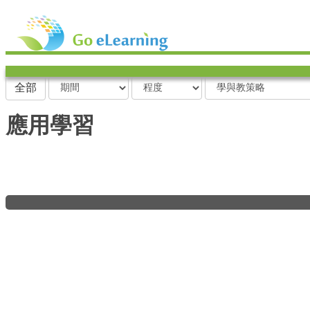
期
程
學
全部
間
度
與
教
應用學習
策
略