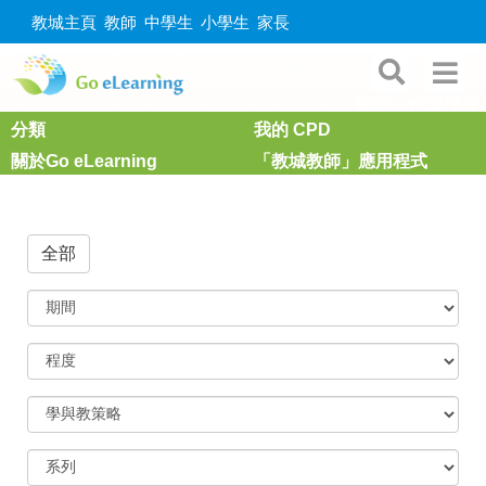
教城主頁
教師
中學生
小學生
家長
分類
我的 CPD
關於Go eLearning
「教城教師」應用程式
全部
期
間
程
度
學
與
教
策