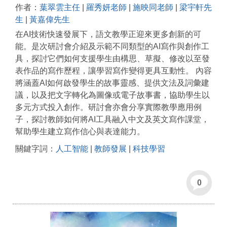
作者：
葉翠雲主任
|
羅秀妍老師
|
施映同老師
|
梁宇軒先
生
|
黃嘉偉先生
在AI技術快速發展下，語文教學正迎來更多創新的可
能。是次研討會介紹及示範不同類型的AI寫作與創作工
具，探討它們如何支援學生由構思、草擬、修改以至發
表作品的寫作歷程，讓學習寫作變得更具互動性。 內容
將涵蓋AI如何啟發學生的故事靈感、提供文法及詞彙建
議，以及把文字轉化為圖像或電子故事書，協助學生以
多元方式投入創作。研討會亦會分享實際教學應用例
子，探討教師如何將AI工具融入中文及英文寫作課堂，
幫助學生建立寫作信心與表達能力。
關鍵字詞：
人工智能
|
教師發展
|
科技學習
0