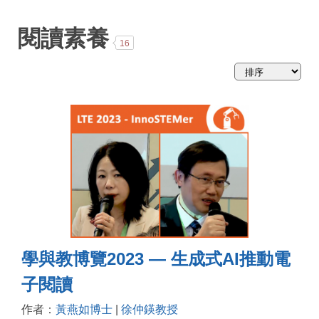
略
閱讀素養
16
學與教博覽2023 — 生成式AI推動電
子閱讀
作者：
黃燕如博士
|
徐仲鍈教授