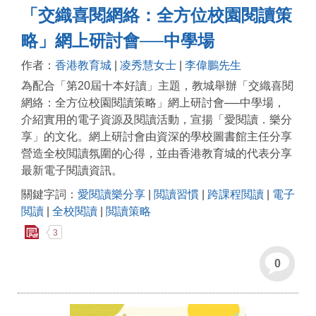
「交織喜閱網絡：全方位校園閱讀策
略」網上研討會──中學場
作者：
香港教育城
|
凌秀慧女士
|
李偉鵬先生
為配合「第20屆十本好讀」主題，教城舉辦「交織喜閱
網絡：全方位校園閱讀策略」網上研討會──中學場，
介紹實用的電子資源及閱讀活動，宣揚「愛閱讀．樂分
享」的文化。網上研討會由資深的學校圖書館主任分享
營造全校閲讀氛圍的心得，並由香港教育城的代表分享
最新電子閱讀資訊。
關鍵字詞：
愛閱讀樂分享
|
閲讀習慣
|
跨課程閲讀
|
電子
閲讀
|
全校閱讀
|
閲讀策略
3
0