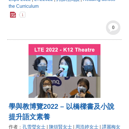
the Curriculum
1
0
學與教博覽2022 – 以橋樑書及小說
提升語文素養
作者：
孔雪瑩女士
|
陳頌賢女士
|
周浩婷女士
|
譚麗梅女