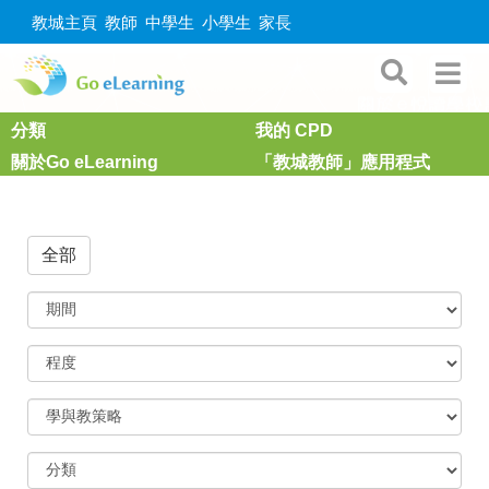
教城主頁
教師
中學生
小學生
家長
分類
我的 CPD
關於Go eLearning
「教城教師」應用程式
全部
期
間
程
度
學
與
教
策