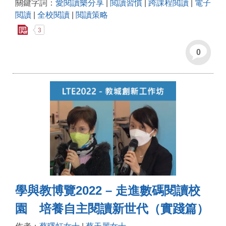
關鍵字詞：
愛閱讀樂分享
|
閲讀習慣
|
跨課程閲讀
|
電子
閲讀
|
全校閱讀
|
閲讀策略
3
0
學與教博覽2022 – 走進數碼閱讀校
園 培養自主閱讀新世代（實踐篇）