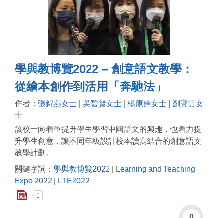
學與教博覽2022 – 創意語文教學：
從繪本創作到活用「奔馳法」
作者：
張錦燕女士
|
吳碧賢女士
|
楊康婷女士
|
劉寶雲女
士
該校一向着重提升學生學習中國語文的興趣，也着力提
升學生創意，讓不同年級設計校本讀寫結合的創意語文
教學計劃。
關鍵字詞：
學與教博覽2022
|
Learning and Teaching
Expo 2022
|
LTE2022
1
0