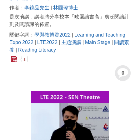
作者：
李鏡品先生
|
林國瑋博士
是次演講，講者將分享校本「畋園讀書高」廣泛閱讀計
劃及閱讀課的佈置。
關鍵字詞：
學與教博覽2022
|
Learning and Teaching
Expo 2022
|
LTE2022
|
主題演講
|
Main Stage
|
閱讀素
養
|
Reading Literacy
1
0