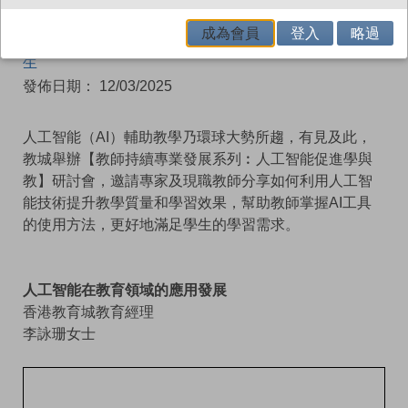
系列：
本月專題：電子學習資源
成為會員
登入
略過
作者：
香港教育城
|
張立邦先生
|
孫芷珊女士
|
何嘉琪先
生
發佈日期： 12/03/2025
人工智能（AI）輔助教學乃環球大勢所趨，有見及此，
教城舉辦【教師持續專業發展系列︰人工智能促進學與
教】研討會，邀請專家及現職教師分享如何利用人工智
能技術提升教學質量和學習效果，幫助教師掌握AI工具
的使用方法，更好地滿足學生的學習需求。
人工智能在教育領域的應用發展
香港教育城教育經理
李詠珊女士