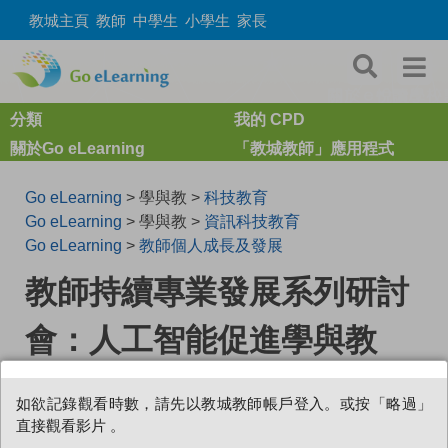
教城主頁
教師
中學生
小學生
家長
分類
我的 CPD
關於Go eLearning
「教城教師」應用程式
Go eLearning
> 學與教 >
科技教育
Go eLearning
> 學與教 >
資訊科技教育
Go eLearning
>
教師個人成長及發展
教師持續專業發展系列研討
會：人工智能促進學與教
如欲記錄觀看時數，請先以教城教師帳戶登入。或按「略過」
0
直接觀看影片 。