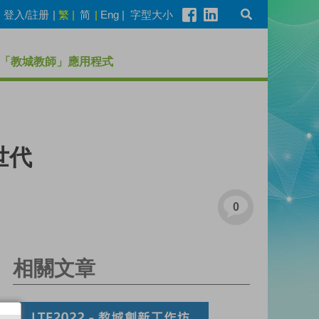
登入/註册
|
繁
|
简
|
Eng
|
字型大小
「教城教師」應用程式
世代
0
相關文章