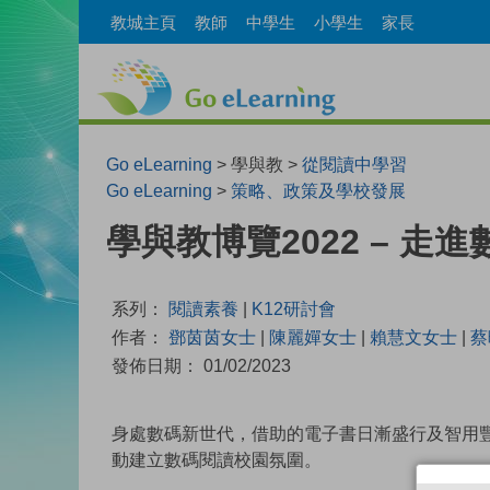
教城主頁
教師
中學生
小學生
家長
Go eLearning
> 學與教 >
從閱讀中學習
Go eLearning
>
策略、政策及學校發展
學與教博覽2022 – 
系列：
閱讀素養
|
K12研討會
作者：
鄧茵茵女士
|
陳麗嬋女士
|
賴慧文女士
|
蔡
發佈日期： 01/02/2023
身處數碼新世代，借助的電子書日漸盛行及智用
動建立數碼閱讀校園氛圍。