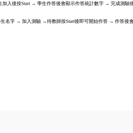
學生加入後按Start → 學生作答後會顯示作答統計數字 → 完成測驗
 → 輸入學生名字 → 加入測驗 →待教師按Start後即可開始作答 → 作答後