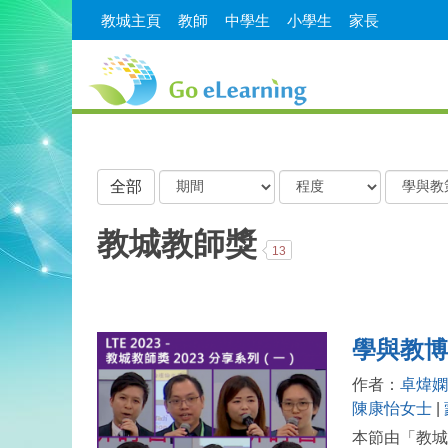
教城主頁
教師
中學生
小學生
家長
期
程
學
全部
間
度
與
教
教城教師獎
13
策
略
學與教博
作者：
卓煒嫻
陳康怡女士
|
本節由「教城