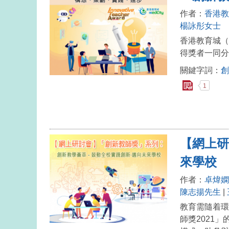
作者：
香港教
楊詠彤女士
香港教育城（
得獎者一同分
關鍵字詞：
創
1
【網上研
來學校
作者：
卓煒嫻
陳志揚先生
|
教育需隨着環
師獎2021