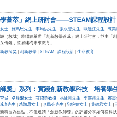
學薈萃」網上研討會——STEAM課程設計
女士
|
施瑪恩先生
|
李均洪先生
|
張永豐先生
|
歐達江先生
|
陳美
城（教城）將繼續舉辦「創新教學薈萃」網上研討會，並由「創新
互借鏡，並肩建構未來教育。
新教師獎
|
創新教學
|
STEAM
|
課程設計
|
生命教育
師獎」系列︰實踐創新教學科技 培養學
育城
|
卓煒嫻女士
|
莊紹勇教授
|
馮健剛先生
|
李嘉耀先生
|
鄺靈
孫瑋先生
|
冼頴思女士
|
李民亮先生
|
鄧婉媚女士
|
葉碧君女士
|
新科技為焦點，不但邀請「創新教師獎」的評審分享如何從科技