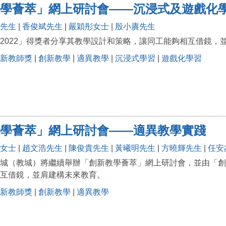
學薈萃」網上研討會——沉浸式及遊戲化
先生
|
香俊斌先生
|
嚴穎彤女士
|
殷小賡先生
2022」得獎者分享其教學設計和策略，讓同工能夠相互借鏡，
新教師獎
|
創新教學
|
適異教學
|
沉浸式學習
|
遊戲化學習
學薈萃」網上研討會——適異教學實踐
女士
|
趙文浩先生
|
陳俊貴先生
|
黃曦明先生
|
方曉輝先生
|
任安
城（教城）將繼續舉辦「創新教學薈萃」網上研討會，並由「創新
互借鏡，並肩建構未來教育。
新教師獎
|
創新教學
|
適異教學