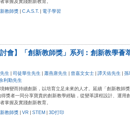
者掌握及實踐創新教育。
新教師獎
|
C.A.S.T.
|
電子學習
討會】「創新教師獎」系列︰創新教學薈
先生
|
司徒華生先生
|
蕭燕唐先生
|
曾嘉文女士
|
譚天佑先生
|
孫
余利勤先生
境轉變而持續創新，以培育立足未來的人才。延續「創新教師獎
」的得獎者一同分享寶貴的創新教學經驗，從變革課程設計、運用
者掌握及實踐創新教育。
新教師獎
|
VR
|
STEM
|
3D打印