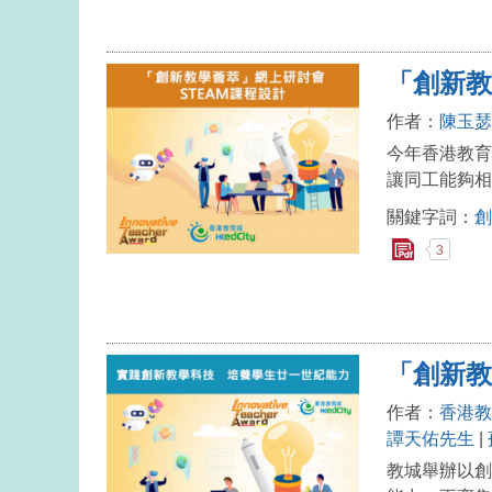
「創新教
作者：
陳玉瑟
今年香港教育
讓同工能夠相
關鍵字詞：
創
3
「創新教
作者：
香港教
譚天佑先生
|
教城舉辦以創