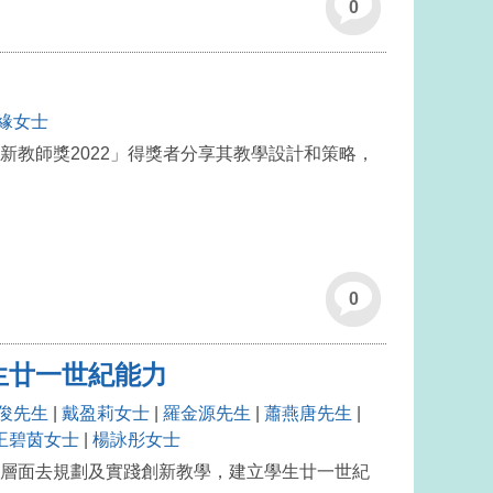
0
緣女士
教師獎2022」得獎者分享其教學設計和策略，
0
生廿一世紀能力
俊先生
|
戴盈莉女士
|
羅金源先生
|
蕭燕唐先生
|
王碧茵女士
|
楊詠彤女士
層面去規劃及實踐創新教學，建立學生廿一世紀