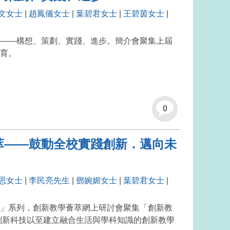
文女士
|
趙鳳儀女士
|
葉碧君女士
|
王碧茵女士
|
——構想、策劃、實踐、進步。簡介會聚集上屆
育。
0
萃——鼓動全校實踐創新．邁向未
思女士
|
李民亮先生
|
鄧婉媚女士
|
葉碧君女士
|
」系列，創新教學薈萃網上研討會聚集「創新教
創新科技以至建立融合生活與學科知識的創新教學