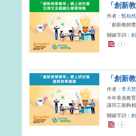
「創新教
作者：
甄柏然
「創新教師獎
關鍵字詞：
創
1
「創新教
作者：
李天慧
今年香港教育
讓同工能夠相
關鍵字詞：
創
3