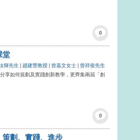
0
課堂
汝輝先生
|
趙建豐教授
|
曾嘉文女士
|
曾祥俊先生
分享如何規劃及實踐創新教學，更齊集兩屆「創
0
、策劃、實踐、進步