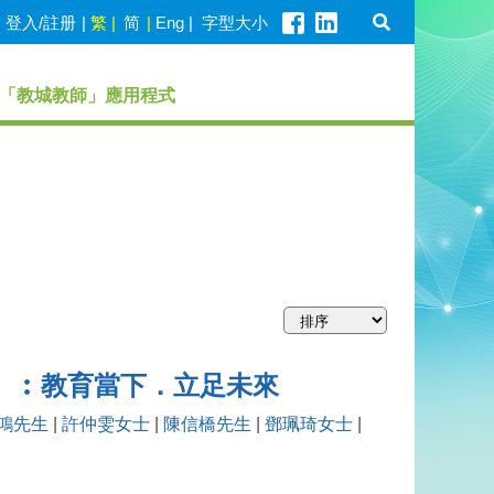
登入/註册
|
繁
|
简
|
Eng
|
字型大小
「教城教師」應用程式
一 ）︰教育當下．立足未來
鴻先生
|
許仲雯女士
|
陳信橋先生
|
鄧珮琦女士
|