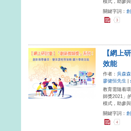
模式，助參與
關鍵字詞：
創
3
【網上研
效能
作者：
吳森森
廖健恒先生
|
教育需隨着環
師獎2021
模式，助參與
關鍵字詞：
創
4