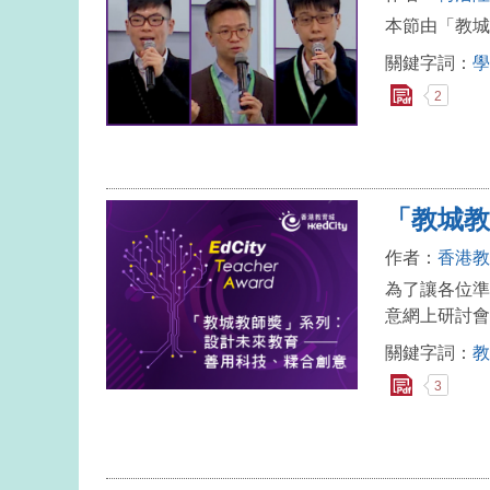
本節由「教城
關鍵字詞：
學
2
「教城教
作者：
香港教
為了讓各位準
意網上研討會
關鍵字詞：
教
3