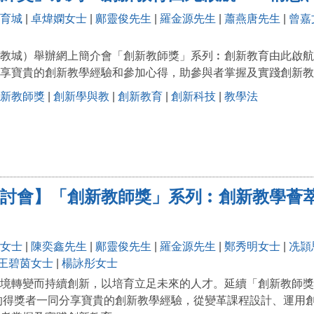
育城
|
卓煒嫻女士
|
鄺靈俊先生
|
羅金源先生
|
蕭燕唐先生
|
曾嘉
教城）舉辦網上簡介會「創新教師獎」系列︰創新教育由此啟航
享寶貴的創新教學經驗和參加心得，助參與者掌握及實踐創新教
新教師獎
|
創新學與教
|
創新教育
|
創新科技
|
教學法
討會】「創新教師獎」系列︰創新教學薈
女士
|
陳奕鑫先生
|
鄺靈俊先生
|
羅金源先生
|
鄭秀明女士
|
冼頴
王碧茵女士
|
楊詠彤女士
境轉變而持續創新，以培育立足未來的人才。延續「創新教師獎
」的得獎者一同分享寶貴的創新教學經驗，從變革課程設計、運用