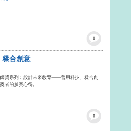
0
、糅合創意
師獎系列︰設計未來教育——善用科技、糅合創
獎者的參賽心得。
0