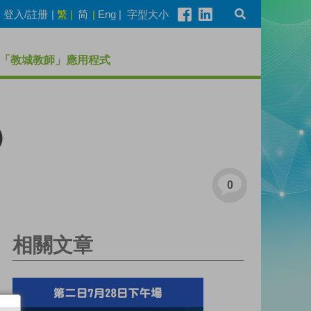
登入/註册
|
繁
|
简
|
Eng
|
字型大小
「教城教師」應用程式
）
0
相關文章