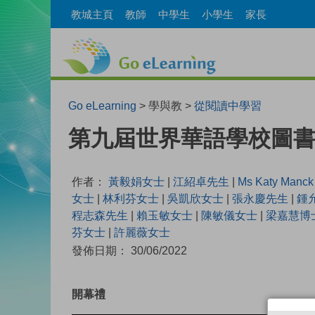
教城主頁
教師
中學生
小學生
家長
Go eLearning
> 學與教 >
從閱讀中學習
第九屆世界華語學校圖書
作者：
黃毅娟女士
|
江紹卓先生
|
Ms Katy Manck
女士
|
林利芬女士
|
吳凱欣女士
|
張永慶先生
|
鍾
程志森先生
|
賴玉敏女士
|
陳敏儀女士
|
梁嘉慧博
芬女士
|
許麗薇女士
發佈日期： 30/06/2022
開幕禮