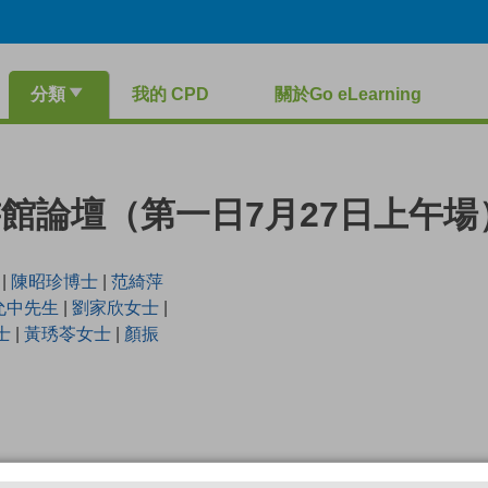
分類
我的 CPD
關於Go eLearning
館論壇（第一日7月27日上午場
|
陳昭珍博士
|
范綺萍
允中先生
|
劉家欣女士
|
士
|
黃琇苓女士
|
顏振