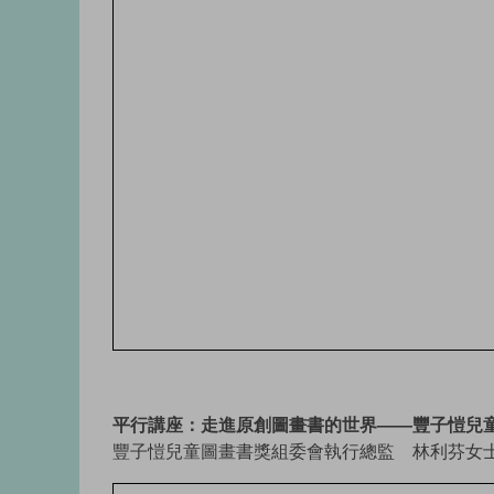
平行講座：走進原創圖畫書的世界——豐子愷兒
豐子愷兒童圖畫書獎組委會執行總監 林利芬女