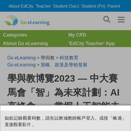
About EdCity
Teacher
Student (Sec)
Student (Pri)
Parent
Categories
My CPD
About Go eLearning
'EdCity Teacher' App
Go eLearning
> 學與教 >
科技教育
Go eLearning
>
策略、政策及學校發展
學與教博覽2023 — 中大賽
馬會「智」為未來計劃：AI
高峰會——掌握人工智能未
來——主題研討：（II）寓
如欲記錄觀看時數，請先以教城教師帳戶登入。或按「略過」
直接觀看影片 。