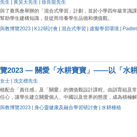
先生
|
黃昊天先生
|
徐良龍先生
與了賽馬會舉辦的「混合式學習」計劃，並於小學四年級常識課
幫助學生建構知識，並從而培養學生品德和價值觀。
與教博覽2023
|
K12研討會
|
混合式學習
|
虛擬學習環境
|
Padlet
覽2023 — 關愛「水耕寶寶」——以「
女士
|
冼文標先生
植配合「責任感」及「關愛」的價值觀設計課程。由訓育組及常
任心，讓學生建立關愛個人、中國以及世界的態度，成為積極解
與教博覽2023
|
身心靈健康及融合學習研討會
|
水耕種植