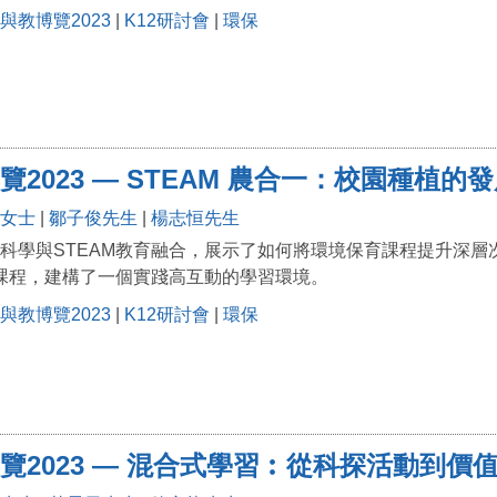
與教博覽2023
|
K12研討會
|
環保
覽2023 — STEAM 農合一：校園種植的
女士
|
鄒子俊先生
|
楊志恒先生
科學與STEAM教育融合，展示了如何將環境保育課程提升深
M課程，建構了一個實踐高互動的學習環境。
與教博覽2023
|
K12研討會
|
環保
覽2023 — 混合式學習︰從科探活動到價