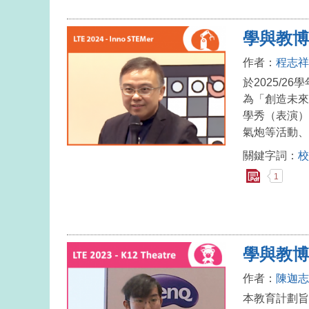
學與教博
作者：
程志祥
於2025/
為「創造未來
學秀（表演）
氣炮等活動、
關鍵字詞：
校
1
學與教博
作者：
陳迦志
本教育計劃旨