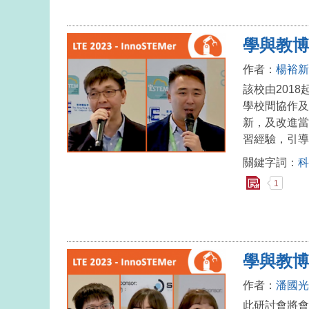
學與教博
作者：
楊裕新
該校由201
學校間協作及
新，及改進當
習經驗，引導
關鍵字詞：
科
1
學與教博覽
作者：
潘國光
此研討會將會