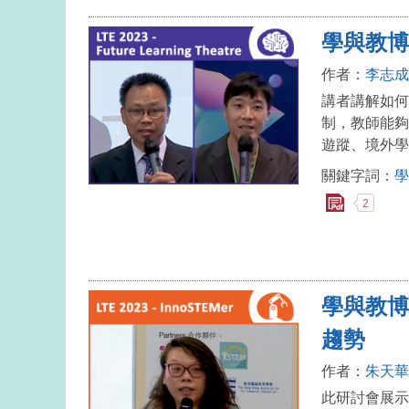
學與教博
作者：
李志成
講者講解如何
制，教師能夠
遊蹤、境外學
關鍵字詞：
學
2
學與教博
趨勢
作者：
朱天華
此研討會展示