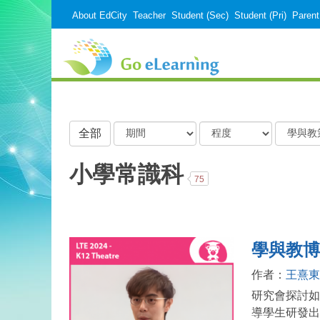
About EdCity
Teacher
Student (Sec)
Student (Pri)
Parent
期
程
學
全部
間
度
與
教
小學常識科
75
策
略
學與教博
作者：
王熹東
研究會探討如
導學生研發出