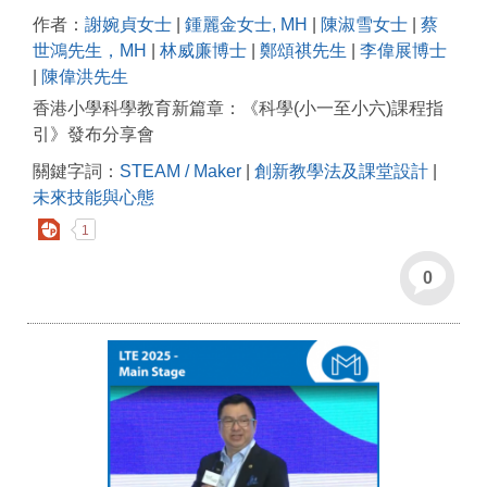
作者：
謝婉貞女士
|
鍾麗金女士, MH
|
陳淑雪女士
|
蔡
世鴻先生，MH
|
林威廉博士
|
鄭頌祺先生
|
李偉展博士
|
陳偉洪先生
香港小學科學教育新篇章：《科學(小一至小六)課程指
引》發布分享會
關鍵字詞：
STEAM / Maker
|
創新教學法及課堂設計
|
未來技能與心態
1
0