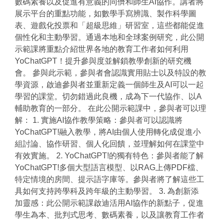
數碼素養以及促進有意義的同儕和師生AI協作。講者將
展示平台的重點功能，如數學手寫辨識、製作科學圖
表、遊戲化投票和「超級思維」研習室，這些都能促進
個性化和主動學習。通過本地和全球案例研究，此公開
示範課將重點介紹世界各地的教育工作者如何利用
YoChatGPT！提升參與度並解鎖教學創新的研究機
會。 參與此示範，參與者會認識實用貼士以及特設的教
學資源，啟迪參與者並重新定義一個師生及AI可以一起
學習的課堂。切勿錯過此良機，成為下一代協作、以A
輔助教育的一部分。 在此公開示範課中，參與者可以理
解： 1. 實施AI協作教學策略：參與者可以認識將
YoChatGPT!融入教學，將AI由個人使用轉化成促進小
組討論、協作研習、個人化回饋，並理解如何在課堂中
有效實施。 2. YoChatGPT!的獨有特色：參與者能了解
YoChatGPT!多個大型語言模型、以RAG上傳PDF檔、
特定情境的房間、提示語字庫等。參與者將了解這些工
具如何支持跨學科及跨年級的主動學習。 3. 為創新添
加靈感：此公開示範課啟迪活用AI協作的新點子，促進
學生為本、批判式思考、數碼素養，以及讓教育工作者