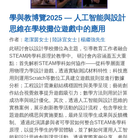
學與教博覽2025 — 人工智能與設計
思維在學校攤位遊戲中的應用
作者：
老潔茵女士
|
陸詠宜女士
|
楊繼強先生
此研討會以設計學校攤位為主題，引導教育工作者融合
STEAM跨學科原理於教學中。 研討會內容涵蓋五大重
點：首先解析STEAM學科如何協作——從科學層面運
用物理力學設計遊戲，透過實驗測試材料特性；科技應
用則運用Scratch等數位工具建立遊戲規則並進行數據
分析；工程設計需兼顧結構穩固性與美學呈現；藝術創
作結合視覺敘事提升遊戲吸引力；數學方法則用於計算
成功率與統計優化。其次，透過人工智能與設計思維的
實務案例，展示創新教學活動的設計流程，包含學校主
題遊戲的構思與實施要點，最終呈現學生成果與反饋機
制。 通過此演講參與者可學習如何整合STEAM各學科
原理，以提升學生的學習體驗，並了解如何運用人工智
能和設計思維創新課堂活動。透過實際案例分享，參與