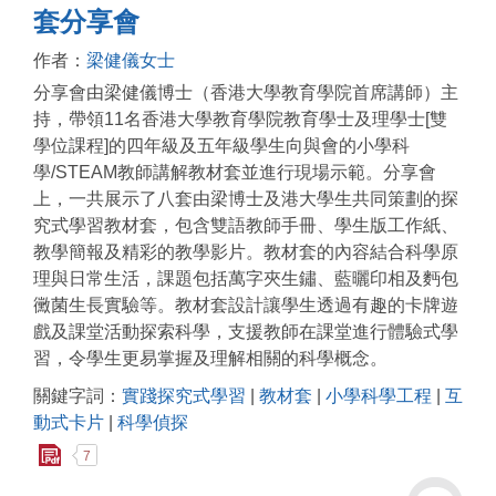
套分享會
作者：
梁健儀女士
分享會由梁健儀博士（香港大學教育學院首席講師）主
持，帶領11名香港大學教育學院教育學士及理學士[雙
學位課程]的四年級及五年級學生向與會的小學科
學/STEAM教師講解教材套並進行現場示範。分享會
上，一共展示了八套由梁博士及港大學生共同策劃的探
究式學習教材套，包含雙語教師手冊、學生版工作紙、
教學簡報及精彩的教學影片。教材套的內容結合科學原
理與日常生活，課題包括萬字夾生鏽、藍曬印相及麪包
黴菌生長實驗等。教材套設計讓學生透過有趣的卡牌遊
戲及課堂活動探索科學，支援教師在課堂進行體驗式學
習，令學生更易掌握及理解相關的科學概念。
關鍵字詞：
實踐探究式學習
|
教材套
|
小學科學工程
|
互
動式卡片
|
科學偵探
7