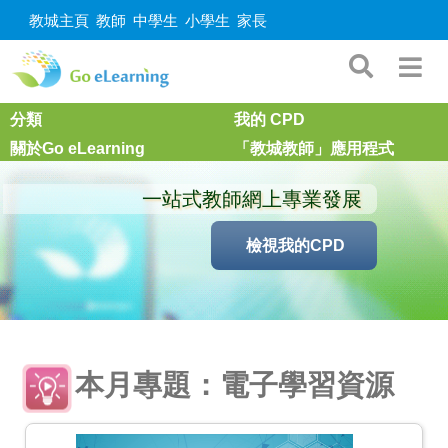
教城主頁
教師
中學生
小學生
家長
分類
我的 CPD
關於Go eLearning
「教城教師」應用程式
一站式教師網上專業發展
檢視我的CPD
本月專題：電子學習資源