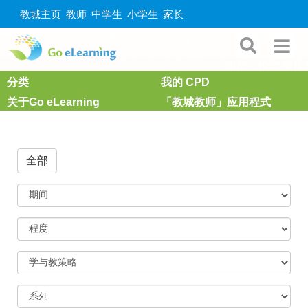
教城主页
教师
中学生
小学生
家长
分类
我的 CPD
关于Go eLearning
「教城教师」应用程式
全部
期
间
程
度
学
与
教
策