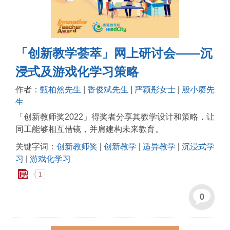
「创新教学荟萃」网上研讨会——沉
浸式及游戏化学习策略
作者：
甄柏然先生
|
香俊斌先生
|
严颖彤女士
|
殷小赓先
生
「创新教师奖2022」得奖者分享其教学设计和策略，让
同工能够相互借镜，并肩建构未来教育。
关键字词：
创新教师奖
|
创新教学
|
适异教学
|
沉浸式学
习
|
游戏化学习
1
0