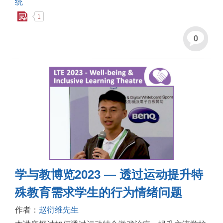
统
1
0
学与教博览2023 — 透过运动提升特
殊教育需求学生的行为情绪问题
作者：
赵衍维先生