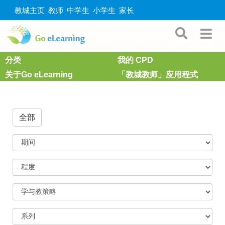
教城主页
教师
中学生
小学生
家长
分类
我的 CPD
关于Go eLearning
「教城教师」应用程式
全部
期
间
程
度
学
与
教
策