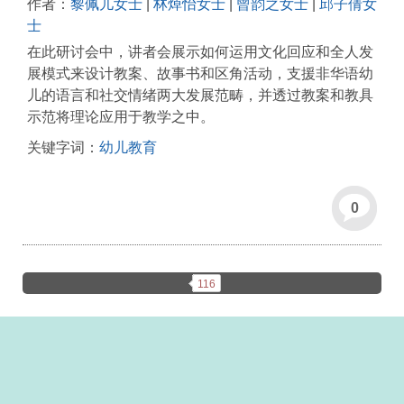
作者：
黎佩儿女士
|
林焯怡女士
|
曾韵之女士
|
邱子倩女
士
在此研讨会中，讲者会展示如何运用文化回应和全人发
展模式来设计教案、故事书和区角活动，支援非华语幼
儿的语言和社交情绪两大发展范畴，并透过教案和教具
示范将理论应用于教学之中。
关键字词：
幼儿教育
0
116