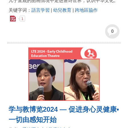
儿于直观的图画情境中走进唐诗世界，认识中华文化。
关键字词：
語言学習
|
幼兒教育
|
跨地區協作
1
0
学与教博览2024 — 促进身心灵健康•
一切由感知开始