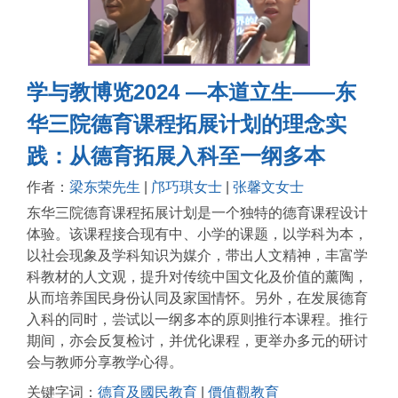
学与教博览2024 —本道立生——东
华三院德育课程拓展计划的理念实
践：从德育拓展入科至一纲多本
作者：
梁东荣先生
|
邝巧琪女士
|
张馨文女士
东华三院德育课程拓展计划是一个独特的德育课程设计
体验。该课程接合现有中、小学的课题，以学科为本，
以社会现象及学科知识为媒介，带出人文精神，丰富学
科教材的人文观，提升对传统中国文化及价值的薰陶，
从而培养国民身份认同及家国情怀。另外，在发展德育
入科的同时，尝试以一纲多本的原则推行本课程。推行
期间，亦会反复检讨，并优化课程，更举办多元的研讨
会与教师分享教学心得。
关键字词：
德育及國民教育
|
價值觀教育