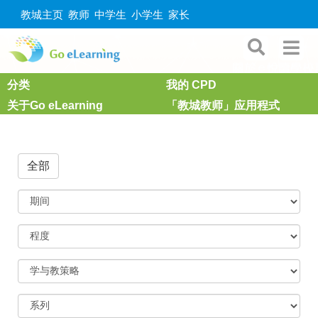
教城主页
教师
中学生
小学生
家长
分类
我的 CPD
关于Go eLearning
「教城教师」应用程式
全部
期
间
程
度
学
与
教
策