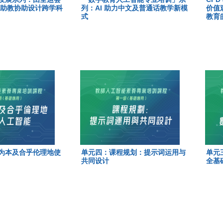
I 助教协助设计跨学科
列：AI 助力中文及普通话教学新模
价值
式
教育
为本及合乎伦理地使
单元四：课程规划：提示词运用与
单元
共同设计
全基