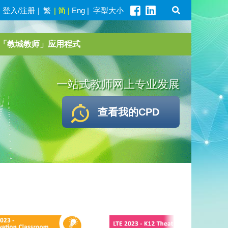
登入/注册
|
繁
|
简
|
Eng
|
字型大小
「教城教师」应用程式
一站式教师网上专业发展
查看我的CPD