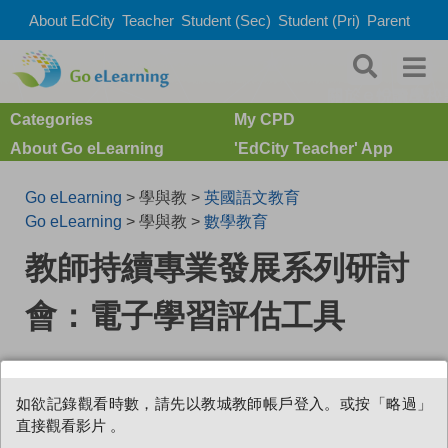
About EdCity
Teacher
Student (Sec)
Student (Pri)
Parent
Categories
My CPD
About Go eLearning
'EdCity Teacher' App
Go eLearning
> 學與教 >
英國語文教育
Go eLearning
> 學與教 >
數學教育
教師持續專業發展系列研討
會：電子學習評估工具
0
如欲記錄觀看時數，請先以教城教師帳戶登入。或按「略過」
直接觀看影片 。
系列：
本月專題：電子學習資源
|
評估與數據