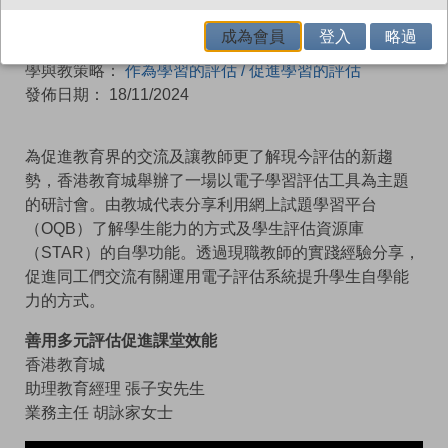
作者：
香港教育城
|
劉鳴先生
|
蕭國亮先生
|
彭慧敏女士
成為會員
登入
略過
|
高家明女士
學與教策略：
作為學習的評估 / 促進學習的評估
發佈日期： 18/11/2024
為促進教育界的交流及讓教師更了解現今評估的新趨
勢，香港教育城舉辦了一場以電子學習評估工具為主題
的研討會。由教城代表分享利用網上試題學習平台
（OQB）了解學生能力的方式及學生評估資源庫
（STAR）的自學功能。透過現職教師的實踐經驗分享，
促進同工們交流有關運用電子評估系統提升學生自學能
力的方式。
善用多元評估促進課堂效能
香港教育城
助理教育經理 張子安先生
業務主任 胡詠家女士