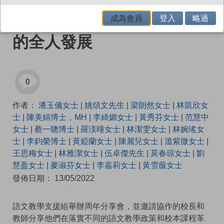
校本語文課程，促進小學生
成為會員
登入
略過
的全人發展
0
作者：
潘玉儀女士
|
姚頌文先生
|
梁朗然女士
|
林凱欣女
士
|
陳美娟博士，MH
|
李綺媚女士
|
黃秀芬女士
|
范慧中
女士
|
蔡一聰博士
|
羅渼曈女士
|
林潔雯女士
|
林婉瑤女
士
|
李鈞榮博士
|
黃婭蘭女士
|
陳麗兒女士
|
溫紫微女士
|
王思梅女士
|
林雅潔女士
|
伍卓傑先生
|
莫春琼女士
|
劉
慧盈女士
|
麥淑芬女士
|
李嘉莉女士
|
黃雪薇女士
發佈日期： 13/05/2022
語文教學支援組舉辦周年分享會，並邀請協作的校長和
教師分享他們在落實不同的語文教學政策和校本課程革