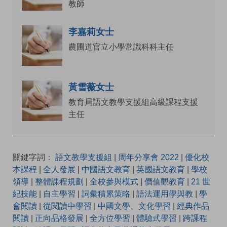
教師
李嘉莉女士
農圃道官立小學常識科科主任
黃雪薇女士
教育局語文教學支援組高級課程支援
主任
關鍵字詞：
語文教學支援組
|
周年分享會 2022
|
優化校
本課程
|
全人發展
|
中國語文教育
|
英國語文教育
|
學校
領導
|
整體課程規劃
|
全校參與模式
|
價值觀教育
|
21 世
紀技能
|
自主學習
|
詞彙積累策略
|
語法運用學與教
|
學
會閱讀
|
從閱讀中學習
|
中國文學、文化學習
|
經典作品
閱讀
|
正向品格發展
|
全方位學習
|
體驗式學習
|
跨課程