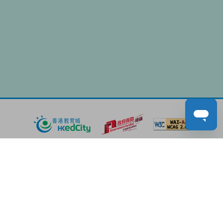
About EdCity
Latest News
Teacher
Student (Sec)
Student (Pri)
Parent
Career
Contact Us
Performance Pledges
EdPost
Privacy Policy Statement
Terms of Service
Copyright and Intellectual Property Rights