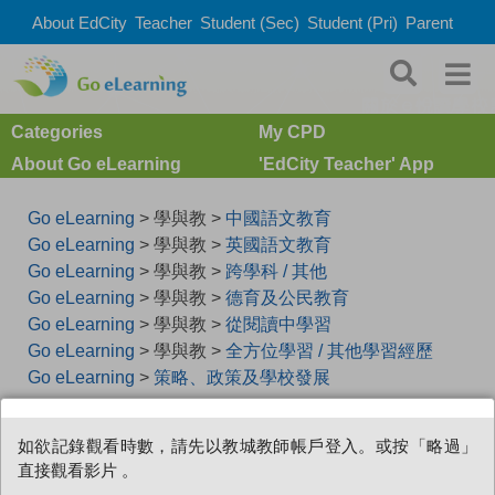
About EdCity
Teacher
Student (Sec)
Student (Pri)
Parent
Categories
My CPD
About Go eLearning
'EdCity Teacher' App
Go eLearning
> 學與教 >
中國語文教育
Go eLearning
> 學與教 >
英國語文教育
Go eLearning
> 學與教 >
跨學科 / 其他
Go eLearning
> 學與教 >
德育及公民教育
Go eLearning
> 學與教 >
從閱讀中學習
Go eLearning
> 學與教 >
全方位學習 / 其他學習經歷
Go eLearning
>
策略、政策及學校發展
教育局語文教學支援組2022
如欲記錄觀看時數，請先以教城教師帳戶登入。或按「略過」
直接觀看影片 。
周年分享會（小學）：優化