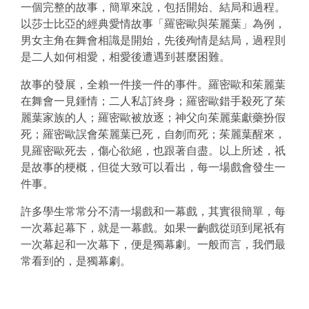
一個完整的故事，簡單來說，包括開始、結局和過程。
以莎士比亞的經典愛情故事「羅密歐與茱麗葉」為例，
男女主角在舞會相識是開始，先後殉情是結局，過程則
是二人如何相愛，相愛後遭遇到甚麼困難。
故事的發展，全賴一件接一件的事件。羅密歐和茱麗葉
在舞會一見鍾情；二人私訂終身；羅密歐錯手殺死了茱
麗葉家族的人；羅密歐被放逐；神父向茱麗葉獻藥扮假
死；羅密歐誤會茱麗葉已死，自刎而死；茱麗葉醒來，
見羅密歐死去，傷心欲絕，也跟著自盡。以上所述，祇
是故事的梗概，但從大致可以看出，每一場戲會發生一
件事。
許多學生常常分不清一場戲和一幕戲，其實很簡單，每
一次幕起幕下，就是一幕戲。如果一齣戲從頭到尾祇有
一次幕起和一次幕下，便是獨幕劇。一般而言，我們最
常看到的，是獨幕劇。