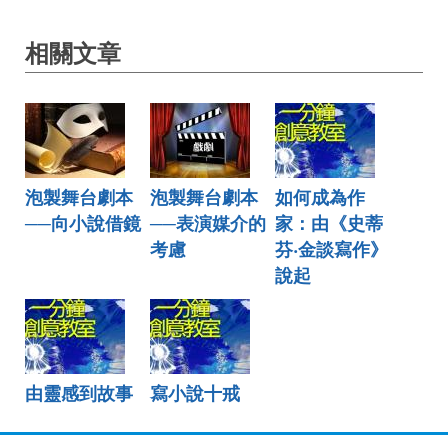
相關文章
泡製舞台劇本
泡製舞台劇本
如何成為作
──向小說借鏡
──表演媒介的
家：由《史蒂
考慮
芬‧金談寫作》
說起
由靈感到故事
寫小說十戒