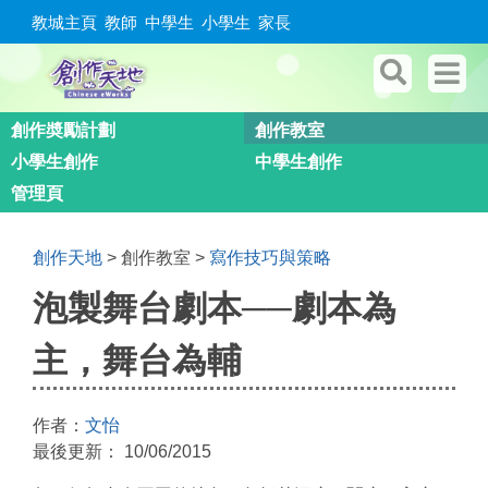
教城主頁
教師
中學生
小學生
家長
創作奬勵計劃
創作教室
小學生創作
中學生創作
管理頁
創作天地
>
創作教室
>
寫作技巧與策略
You are here
泡製舞台劇本──劇本為
主，舞台為輔
作者：
文怡
最後更新：
10/06/2015