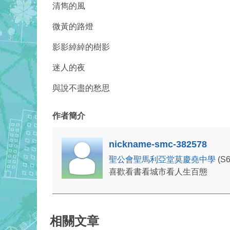
清雋的風
微黃的路燈
影影綽綽的樹影
迷人的夜
與說不盡的愁思
作者簡介
nickname-smc-382578
聖公會聖馬利亞堂莫慶堯中學
(S
喜歡看書看城市看人生百態
相關文章