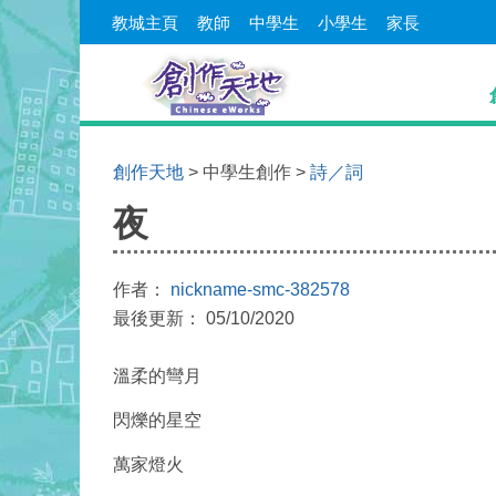
教城主頁
教師
中學生
小學生
家長
創作天地
> 中學生創作 >
詩／詞
夜
作者：
nickname-smc-382578
最後更新： 05/10/2020
溫柔的彎月
閃爍的星空
萬家燈火