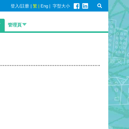
登入/註册
|
繁
|
Eng
|
字型大小
管理頁