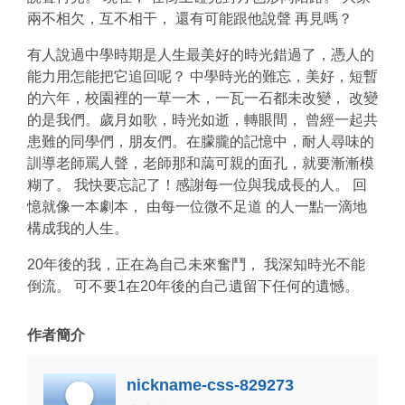
兩不相欠，互不相干， 還有可能跟他說聲 再見嗎？
有人說過中學時期是人生最美好的時光錯過了，憑人的
能力用怎能把它追回呢？ 中學時光的難忘，美好，短暫
的六年，校園裡的一草一木，一瓦一石都未改變， 改變
的是我們。歲月如歌，時光如逝，轉眼間， 曾經一起共
患難的同學們，朋友們。在朦朧的記憶中，耐人尋味的
訓導老師罵人聲，老師那和藹可親的面孔，就要漸漸模
糊了。 我快要忘記了！感謝每一位與我成長的人。 回
憶就像一本劇本， 由每一位微不足道 的人一點一滴地
構成我的人生。
20年後的我，正在為自己未來奮鬥， 我深知時光不能
倒流。 可不要1在20年後的自己遺留下任何的遺憾。
作者簡介
nickname-css-829273