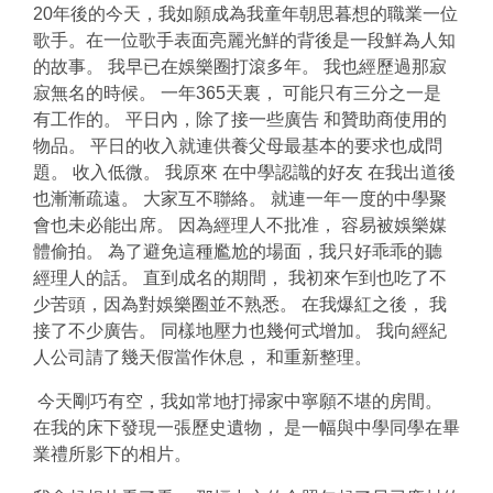
20年後的今天，我如願成為我童年朝思暮想的職業一位
歌手。在一位歌手表面亮麗光鮮的背後是一段鮮為人知
的故事。 我早已在娛樂圈打滾多年。 我也經歷過那寂
寂無名的時候。 一年365天裏， 可能只有三分之一是
有工作的。 平日內，除了接一些廣告 和贊助商使用的
物品。 平日的收入就連供養父母最基本的要求也成問
題。 收入低微。 我原來 在中學認識的好友 在我出道後
也漸漸疏遠。 大家互不聯絡。 就連一年一度的中學聚
會也未必能出席。 因為經理人不批准， 容易被娛樂媒
體偷拍。 為了避免這種尷尬的場面，我只好乖乖的聽
經理人的話。 直到成名的期間， 我初來乍到也吃了不
少苦頭，因為對娛樂圈並不熟悉。 在我爆紅之後， 我
接了不少廣告。 同樣地壓力也幾何式增加。 我向經紀
人公司請了幾天假當作休息， 和重新整理。
今天剛巧有空，我如常地打掃家中寧願不堪的房間。
在我的床下發現一張歷史遺物， 是一幅與中學同學在畢
業禮所影下的相片。