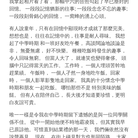
我拿起相片看了看， 那幅中六的合照勾起了早已塵封的
回憶。 一段段記憶猶新的往事; 一段段念念不忘的趣事;
一段段刻骨銘心的回憶， 一窩蜂的湧上心頭。
有人說童年，只有在回憶中顯現時才成就了那麼完美。
想想也是， 往往在記憶中的，往事是耐人尋味。 我想
起了中學時期 和一班好友吃午餐， 高談闊論地談論是
非， 無憂無慮， 好不快樂。 種種吃飯時發生的趣事，
令人回味無窮。 但當人大了， 就連笑也變得奢侈。 頭
腦中只記得當天的工作。 工作時， 一個人埋頭苦幹地
趕業績。 午飯時， 一個人孑然一身地吃午飯。回家
時， 一個人影單影隻地走回家。 我真的十分懷念中學
時期和朋友 一起吃飯。 哪怕那些不是 特別美味的飯
餸。 但有人在陪伴自己， 長大後才知道要珍惜，更明
白友誼可貴。
唯一一樣是令我在中學時期留下遺憾的是與一位同學關
係不佳。 從中一開始他便不時地霸凌我， 但其實我早
已原諒他。可惜直到結業禮的那一天， 我們倆依然沒有
說聲再見。 現在， 在街上碰見對方也形同陌路。 大家