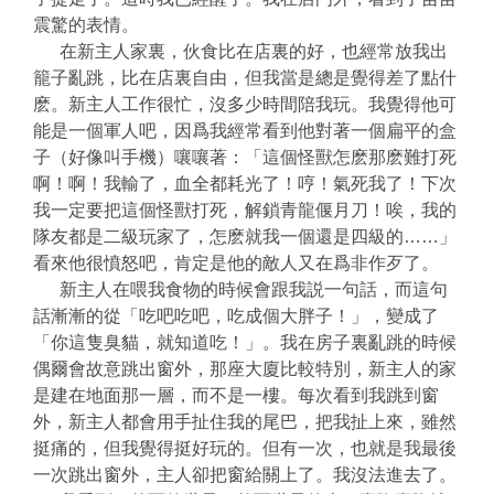
震驚的表情。
在新主人家裏，伙食比在店裏的好，也經常放我出
籠子亂跳，比在店裏自由，但我當是總是覺得差了點什
麽。新主人工作很忙，沒多少時間陪我玩。我覺得他可
能是一個軍人吧，因爲我經常看到他對著一個扁平的盒
子（好像叫手機）嚷嚷著：「這個怪獸怎麽那麽難打死
啊！啊！我輸了，血全都耗光了！哼！氣死我了！下次
我一定要把這個怪獸打死，解鎖青龍偃月刀！唉，我的
隊友都是二級玩家了，怎麽就我一個還是四級的……」
看來他很憤怒吧，肯定是他的敵人又在爲非作歹了。
新主人在喂我食物的時候會跟我説一句話，而這句
話漸漸的從「吃吧吃吧，吃成個大胖子！」，變成了
「你這隻臭貓，就知道吃！」。我在房子裏亂跳的時候
偶爾會故意跳出窗外，那座大廈比較特別，新主人的家
是建在地面那一層，而不是一樓。每次看到我跳到窗
外，新主人都會用手扯住我的尾巴，把我扯上來，雖然
挺痛的，但我覺得挺好玩的。但有一次，也就是我最後
一次跳出窗外，主人卻把窗給關上了。我沒法進去了。