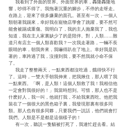
我看到了外面的世界。外面世界的車，轟隆轟隆地
響，吵得不得了。我拖著沉重的腳步，不停的走呀走。
在路上，迎來了很多嫌棄的面孔。甚至有一次，一個人
類朝著我踢來，幸好我在寵物店學會了跳躍，要不然可
能會被踢成重傷。我明白了，我的主人抛棄我了，我也
知道，我在主人家裏缺少了的是陪伴。對，人類……難
道只有店主一個人類喜歡我？一次我走著路，一輛不長
眼睛的車，朝我奔來，我嚇得趴在了地上。幸好我是趴
著的，車跨過了我，沒撞到我，要不然我就小命不保
了。
我走了整整兩天，一點東西都沒吃過，餓得快不行
了。這時，一雙大手朝我伸來，把我揪住，那人喂了我
一點東西。「啊，是人類！這個人類救了我！我相信他
一定會對我很好的！」我當時想到。可惜，那人也不是
什麽好人，我一叫，他就打我，不給我東西吃。他把我
裝在了一個很大的黑色箱子裏，我發現那裏有很多同
類。那人也有很多同夥，只要我們一説話，他們就會打
我們。人類是不是都是這個樣子的！
有一次，聽説一隻貓被打死了，我連忙趕去看。結