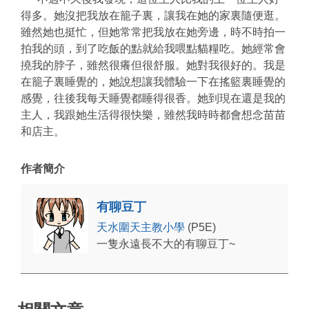
得多。她沒把我放在籠子裏，讓我在她的家裏隨便逛。
雖然她也挺忙，但她常常把我放在她旁邊，時不時拍一
拍我的頭，到了吃飯的點就給我喂點貓糧吃。她經常會
撓我的脖子，雖然很癢但很舒服。她對我很好的。我是
在籠子裏睡覺的，她說想讓我體驗一下在搖籃裏睡覺的
感覺，往後我每天睡覺都睡得很香。她到現在還是我的
主人，我跟她生活得很快樂，雖然我時時都會想念苗苗
和店主。
作者簡介
有聊豆丁
天水圍天主教小學
(P5E)
一隻永遠長不大的有聊豆丁~