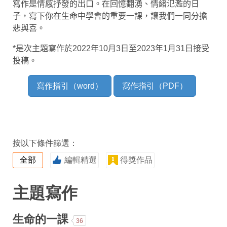
寫作是情感抒發的出口。在回憶翻湧、情緒氾濫的日
子，寫下你在生命中學會的重要一課，讓我們一同分擔
悲與喜。
*
是次主題寫作於
2022
年
10
月
3
日至
2023
年
1
月
31
日接受
投稿。
寫作指引（word）
寫作指引（PDF）
按以下條件篩選：
全部
編輯精選
得獎作品
主題寫作
生命的一課
36