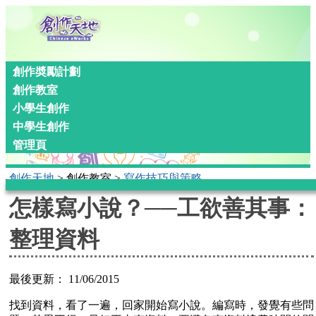
創作奬勵計劃
創作教室
小學生創作
中學生創作
管理頁
創作天地
>
創作教室
>
寫作技巧與策略
You are here
怎樣寫小說？──工欲善其事：
整理資料
最後更新：
11/06/2015
找到資料，看了一遍，回家開始寫小說。編寫時，發覺有些問