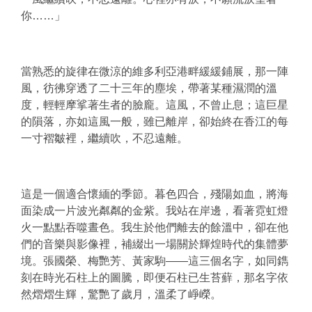
你……」
當熟悉的旋律在微涼的維多利亞港畔緩緩鋪展，那一陣
風，彷彿穿透了二十三年的塵埃，帶著某種濕潤的溫
度，輕輕摩挲著生者的臉龐。這風，不曾止息；這巨星
的隕落，亦如這風一般，雖已離岸，卻始終在香江的每
一寸褶皺裡，繼續吹，不忍遠離。
這是一個適合懷緬的季節。暮色四合，殘陽如血，將海
面染成一片波光粼粼的金紫。我站在岸邊，看著霓虹燈
火一點點吞噬晝色。我生於他們離去的餘溫中，卻在他
們的音樂與影像裡，補綴出一場關於輝煌時代的集體夢
境。張國榮、梅艷芳、黃家駒——這三個名字，如同鐫
刻在時光石柱上的圖騰，即便石柱已生苔蘚，那名字依
然熠熠生輝，驚艷了歲月，溫柔了崢嶸。