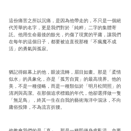
這份痛苦之所以沉痛，是因為他帶走的，不只是一個絕
代芳華的名字，更是我們對於「純粹」二字的集體寄
託。他用生命最後的餘光，灼傷了現實的平庸，讓我們
在每年的這個日子，都要被迫直視那種「不瘋魔不成
活」的勇氣與孤寂。
猶記得銀幕上的他，眼波流轉，眉目如畫。那是「柔情
似水」的具象化，亦是「孤芳自賞」的最高境界。他的
美，不是一種侵略，而是一種類似於「明月松間照」的
清冽與高潔。在那個追求標籤的年代，他卻選擇做一隻
「無足鳥」，終其一生在自我的藝術海洋中泅泳，不向
庸俗投降，不為流言折腰。
他教會我們的是「真」。那是一種即便身處亂流，亦要