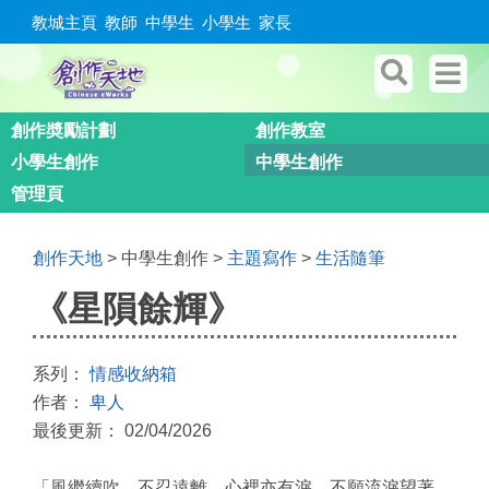
教城主頁
教師
中學生
小學生
家長
創作奬勵計劃
創作教室
小學生創作
中學生創作
管理頁
創作天地
> 中學生創作 >
主題寫作
>
生活隨筆
《星隕餘輝》
系列：
情感收納箱
作者：
卑人
最後更新： 02/04/2026
「風繼續吹，不忍遠離。心裡亦有淚，不願流淚望著