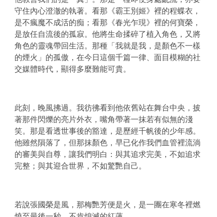
守住內心澄澈的執著。看那《霸王別姬》裡的程蝶衣，
是不瘋魔不成活的痴；看那《春光乍現》裡的何寶榮，
是放任自流後的孤寂。他將生命揉碎了植入角色，又將
角色的靈魂帶回生活。那種「我就是我，是顏色不一樣
的煙火」的孤傲，在今日這個千篇一律、面目模糊的社
交媒體時代，顯得多麼難能可貴。
此刻，晚風拂過。我彷彿看到他依舊站在舞台中央，披
著那件閃爍的亮片外衣，嘴角帶著一抹若有似無的淺
笑。那是看透世事後的豁達，是歷經千帆後的少年感。
他雖然隕落了，但那抹顏色，早已化作我們血管裡流淌
的審美與自尊，讓我們明白：與其追求完美，不如追求
完整；與其迎合世界，不如驚艷自己。
若說張國榮是風，那梅艷芳便是火，是一團在寒冬裡燃
燒至最後一秒、不肯熄滅的紅蓮。