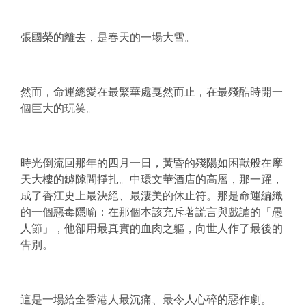
張國榮的離去，是春天的一場大雪。
然而，命運總愛在最繁華處戛然而止，在最殘酷時開一
個巨大的玩笑。
時光倒流回那年的四月一日，黃昏的殘陽如困獸般在摩
天大樓的罅隙間掙扎。中環文華酒店的高層，那一躍，
成了香江史上最決絕、最淒美的休止符。那是命運編織
的一個惡毒隱喻：在那個本該充斥著謊言與戲謔的「愚
人節」，他卻用最真實的血肉之軀，向世人作了最後的
告別。
這是一場給全香港人最沉痛、最令人心碎的惡作劇。