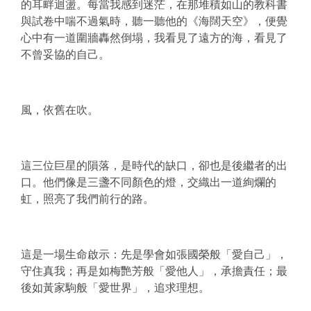
的耳畔迴盪。每當我感到迷茫，在那堆積如山的教科書
與試卷中喘不過氣時，聽一聽他的《海闊天空》，便覺
心中有一道圍牆轟然倒塌，我看見了遠方的海，看見了
不曾妥協的自己。
風，依舊在吹。
這三位巨星的隕落，是時代的缺口，卻也是後繼者的出
口。他們像是三盞不同顏色的燈，交織出一道絢爛的
虹，照亮了我們前行的路。
這是一場生命啟示：先是學會如張國榮般「愛自己」，
守住真我；再是如梅艷芳般「愛他人」，承擔責任；最
後如黃家駒般「愛世界」，追求理想。