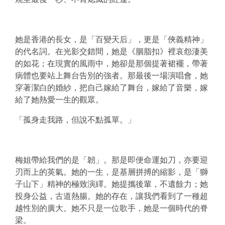
她是香港的長女，是「百變天后」，更是「俠義精神」
的代名詞。在光影交錯間，她是《胭脂扣》裡哀怨淒美
的如花；在現實的風雨中，她卻是那個提著裙襬，帶著
病體也要站上舞台告別的強者。那最後一場演唱會，她
穿著潔白的婚紗，把自己嫁給了舞台，嫁給了音樂，嫁
給了她熱愛一生的觀眾。
「孤身走我路，但說不點孤單。」
梅姐帶給我們的是「韌」。那是即便命運如刀，亦要迎
刃而上的英氣。她的一生，是基層拼搏的縮影，是「獅
子山下」精神的極致演繹。她提攜後輩，不遺餘力；她
投身公益，古道熱腸。她的存在，讓我們看到了一種超
越性別的廣大。她不只是一位歌手，她是一個時代的脊
梁。