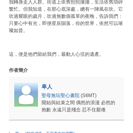
我轉身走入人群。街道上依舊熙熙攘攘，生活依舊瑣碎
繁忙。但我知道，在那心底深處，總有一陣風在吹。它
吹過耀眼的歲月，吹過無數個孤單的夜晚，告訴我們：
只要心中有光，即便星辰隕落，你的世界，依然可以璀
璨如昔。
這，便是他們留給我們，最動人心弦的遺產。
作者簡介
卑人
聖母無玷聖心書院
(S6MT)
開始與結束之間 偶然的浪漫 必然的
抱歉 永遠只是殘念 忍不住厭倦