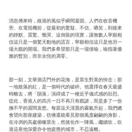
消息傳來時，維港的風似乎瞬間凝固。人們在收音機
旁、在電視機前，從最初的驚疑、不信、哂笑，到後來
的靜默、震驚、慟哭。這倒裝的現實，讓無數人寧願相
信這只是一個驚天動地的謊言，寧願相信這只是他另一
場大戲的開場。我們多希望那只是一場借喻，喻指著優
雅的暫別，而非永恆的凋零。
那一刻，文華酒店門外的花海，是眾生對美的悼念；那
一地散落的紅，是一個時代的破碎。他選擇在春天最盛
時離去，將「隕落」演繹成了一種近乎儀式感的壯烈。
從此，香港人的四月一日不再只有戲謔，而是多了一份
撫不平的眉間哀愁。每當這天清晨的霧氣升起，我們總
會望向那座建築，彷彿還能看見那個風度翩翩的身影，
在冷冽的高處俯瞰眾生，然後化作一陣風，繼續吹，吹
過這座他深愛亦令他疲憊的城市，不忍遠離。