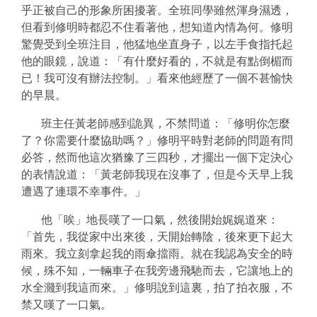
乎正被自己的形象所困擾著。全班同學雖然渾身濕透，
但看到修明時都忍不住看著他，想知道內情為何。修明
驚覺受到全班注目，他猛地坐直身子，以左手食指托起
他的眼鏡，說道：「有什麼好看的，不就是有點倒楣而
已！我可沒有辦法控制。」看來他經歷了一個不甚愉快
的早晨。
班主任黃老師感到詭異，不禁問道：「修明你怎麼
了？你需要什麼協助嗎？」修明平時對老師的問題有問
必答，然而他這次猶豫了三四秒，才擺出一個下定決心
的表情說道：「黃老師我現在沒事了，但是今天早上我
遭遇了連環不幸事件。」
他「唉」地長嘆了一口氣，然後開始娓娓道來：
「首先，我從家中出來後，天開始轉陰，後來更下起大
雨來。我立刻拿起我的雨傘擋雨。就在我認為安全的時
候，殊不知，一輛車子在我旁邊飛馳而去，它讓地上的
水全濺到我這而來。」修明說到這裏，拍了拍衣服，不
禁又嘆了一口氣。