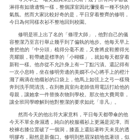
淋得有如塘邊鴨一樣，整個課室因此瀰慢着一種不快的
氣氛。然而大家比較好奇的是，平日穿着整齊的
修明
，
今日為何同樣衣衫不整地回到校園。
修明
是班上出了名的「條理大師」，他對自己的儀
容整潔乃至言行舉止幾乎到了偏執的地步。他每天早上
會把他的「中分頭」梳得分毫不差，又會將皮鞋擦得光
亮耀眼，鞋帶總是標準的「小蝴蝶」，就如每天都穿着
新鞋一樣。他亦從不允許身上有一丁點污漬。還記得有
一次小息時，坐在
修明
旁邊的
美嫺
不小心將手上的橙汁
濺了兩滴在他櫬衫的口袋上，他馬上如弦上之弓一樣飛
奔到洗手間清洗，在到教員室向老師借用電話打給他的
母親，讓她拿一件替換衣物到學校。那次他大費周章，
讓全班同學瞭解到他對整潔的要求如此「非凡」。
然而今天的他出符大家意料，平日每天都帶傘的他
今天不單全身濕透，純白的校服襯衫上更滿是泥濘。而
校褲右膝位置破了一個洞，膝蓋上還貼著昨天未見的透
明膠布，顯然是新傷口。修明則愁眉深鎖地低著頭，似