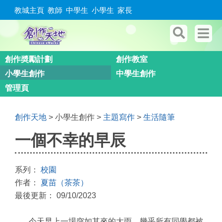
教城主頁
教師
中學生
小學生
家長
創作奬勵計劃
創作教室
小學生創作
中學生創作
管理頁
創作天地
> 小學生創作 >
主題寫作
>
生活隨筆
一個不幸的早辰
系列：
校園
作者：
夏苗（茶茶）
最後更新： 09/10/2023
今天早上一場突如其來的大雨，幾乎所有同學都被