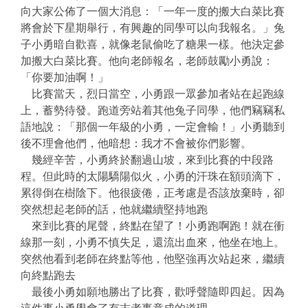
向大家公佈了一個大消息：「一年一度的搬大白菜比賽
將會於下星期舉行，有興趣的同學可以向我報名。」兔
子小勇暗自歡喜，就像老鼠偷吃了糖果一樣。他決定參
加搬大白菜比賽。他向老師報名，老師鼓勵小勇說：
「你要加油啊！」
比賽當天，烈日當空，小勇跟一眾參加者站在起跑線
上，蓄勢待發。跑道旁站着其他兔子同學，他們竊竊私
語地說：「那個一年級的小勇，一定會輸！」小勇聽到
後不理會他們，他暗想：我才不會被你們影響。
幾經辛苦，小勇終於翻過山坡，來到比賽的中段路
程。但此時的太陽驕陽似火，小勇的汗珠在額頭滴下，
累得倒在樹陰下。他很疲倦，正考慮是否該放棄時，卻
突然想起老師的話，他就繼續堅持地跑
來到比賽的尾聲，終點在望了！小勇跑啊跑！就在衝
線那一刻，小勇不慎失足，還流出血來，他坐在地上。
突然他看到老師在終點等他，他堅強再次站起來，繼續
向終點跑去
最後小勇如願地勝出了比賽，歡呼聲隨即四起。因為