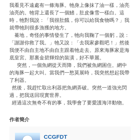
我看見不遠處有一條海豚。牠身上像抹了油一樣，油亮
油亮的。牠背上還長了一個鰭，肚皮像雪一樣白。這
時，牠對我說：「我很肚餓，你可以給我食物嗎？」我
就帶牠到很多漁獲的地方。
驀地，奇怪的事情發生了，牠向我鞠了一個躬，說：
「謝謝你救了我。」牠又說：「去我家參觀吧！」然後
我便不由自主地不由自主跟着牠走去。原來海豚家是海
底皇宮。那裏金碧輝煌的裝潢，好不華麗。
突然，一個魚網從天而降，我們被魚網困住。網中
的海豚一起大叫。當我們一愁莫展時，我突然想起我帶
了利器。
然後，我趕忙取出利器把魚網弄破。突然一道強光閃
過，把我送回現實世界。
經過這次無奇不有的事，我學會了要愛護海洋動物。
作者簡介
CCGFDT