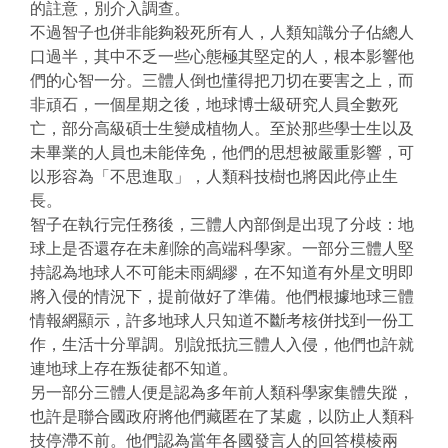
的註意，別介入調查。
不過智子也併非能夠殺死所有人，人類知識分子佔總人
口過半，其中不乏一些心態極其堅定的人，根本影響他
們的心智一分。三體人倒也懂得把刀切在要害之上，而
非頑石，一個星期之後，地球博士級研究人員全數死
亡，部分高級碩士生變成植物人。至於那些學士生以及
未畢業的人員也未能倖免，他們的思想被嚴重影響，可
以形容為「不思進取」，人類科技樹也將因此停止生
長。
智子在執行完任務後，三體人內部倒是出現了分歧：地
球上是否還存在未剷除的高端科學家。一部分三體人堅
持認為地球人不可能未雨綢繆，在不知道有外星文明即
將入侵的情況下，提前做好了準備。他們根據地球三體
情報網顯示，許多地球人只知道不斷考核併找到一份工
作，生活十分單調。別說抵抗三體人入侵，他們也許就
連地球上存在叛徒都不知道。
另一部分三體人便是認為多年前人類科學家集體失蹤，
也許是聯合國政府將他們藏匿在了某處，以防止人類科
技停滯不前。他們認為當年各國發言人的回答模棱兩