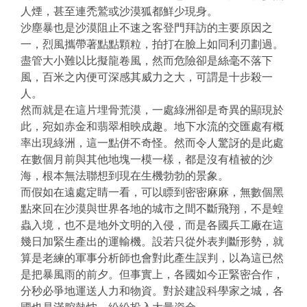
人煙，甚至連禿鷲或沙漠狐都鮮少現身。
沙塵暴也是沙漠阻止不速之客登門拜訪的主要原因之
一，烈風攜帶著點點顆粒，拍打在臉上如同利刃劃過。
盡管大小難以比擬龍卷風，然而危險卻是絲毫不落下
風，百米之內便可深感其威力之大，可謂是十步殺一
人。
然而就是在這片埋骨荒漠，一處綠洲卻是奇異的顯現於
此，宛如赤金和翡翠相映成趣。地下水流的交匯處有概
率出現綠洲，這一點併不奇怪。然而令人驚訝的是此處
在數個月前與其他地塊一模一樣，都是沒有植被的沙
海，根本無法聯想到現在生機勃勃的景象。
而假如在遠處定睛一看，可以瞟到密密麻麻，無數個黑
點來回在沙漠與世界各地的城市之間不斷飛翔，不是蝗
蟲入境，也不是地外文明的入侵，而是各國兵工廠在這
幾日加緊生產出的運輸機。設若只從外表判斷形勢，就
算是老練的軍事分析師也會對此產生誤判，以為這已然
是把暴風雨的前夕。但事實上，各國如今正緊密合作，
分秒必爭地運送人力和物資。對於建設科學家之城，各