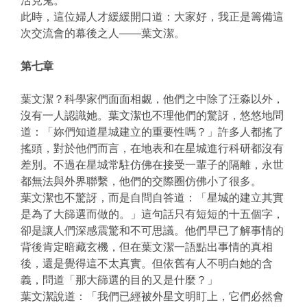
活見鬼。
此時，這位婦人才緩緩開口道：大家好，我正是籌備這
次交流會的幕後之人——葉文潔。
第七章
葉文潔？科學家們面面相覷，他們之中除了汪淼以外，
沒有一人認識她。葉文潔也不理他們的驚訝，悠悠地問
道：「妳們知道星城建立的重要性嗎？」許多人都搖了
搖頭，對於他們而言，在地表和在星城進行科研都沒有
差別。不過在星城常駐仿佛在接受一輩子的隔離，永世
都無法與外界聯繫，他們的交際圈仿佛小了很多。
葉文潔也不驚訝，而是自問自答道：「星城的建立其實
是為了大篩選而做的。」這句話只有短短的十五個字，
卻是讓人們深感震驚和不可思議。他們早已了解事情的
背後肯定暗藏玄機，但在葉文潔一語點出事情的真相
後，還是覺得這不太真實。但依舊有人不明白她的含
義，問道「那大篩選的目的又是什麼？」
葉文潔說道：「我們已經被外星文明盯上，它們必然會