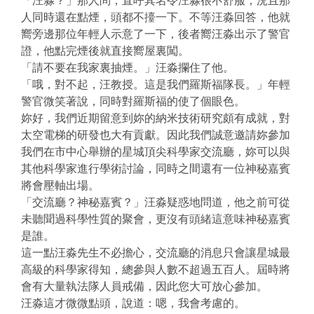
「汪淼？」那人問，直呼其名令汪淼很不舒服，況且那
人同時還在點煙，頭都不擡一下。不等汪淼回答，他就
嚮旁邊那位年輕人示意了一下，後者嚮汪淼出示了警官
證，他點完煙後就直接嚮屋裏闖。
「請不要在我家裏抽煙。」汪淼攔住了他。
「哦，對不起，汪教授。這是我們羅斯福隊長。」年輕
警官微笑著說，同時對羅斯福的使了個眼色。
妳好，我們近期留意到妳的納米技術研究頗有成就，對
太空電梯的研發也大有貢獻。因此我們誠意邀請妳參加
我們在市中心舉辦的星城頂尖科學家交流廳，妳可以與
其他科學家進行學術討論，同時之間還有一位神秘嘉賓
將會壓軸出場。
「交流廳？神秘嘉賓？」汪淼疑惑地問道，他之前可從
未聽聞過科學性質的聚會，更沒有頭緒這意味神秘嘉賓
是誰。
這一點汪淼先生不必擔心，交流廳的消息只會讓星城最
高級的科學家得知，總參與人數不超過五百人。屆時將
會有大量執法隊人員戒備，因此您大可放心參加。
汪淼這才微微點頭，說道：嗯，我會考慮的。