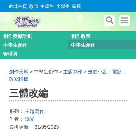
教城主頁
教師
中學生
小學生
家長
創作奬勵計劃
創作教室
小學生創作
中學生創作
管理頁
創作天地
> 中學生創作 >
主題寫作
>
走進小說／電影，
改寫情節
三體改編
系列：
主題寫作
作者：
鴻光
最後更新： 31/05/2023