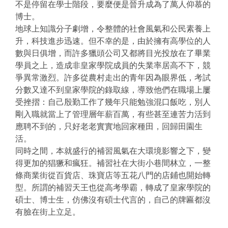
不是停留在學士階段，要麼便是晉升成為了萬人仰慕的
博士。
地球上知識分子劇增，令整體的社會風氣和公民素養上
升，科技進步迅速。但不幸的是，由於擁有高學位的人
數與日俱增，而許多獵頭公司又都將目光投放在了畢業
學員之上，造成非皇家學院成員的失業率居高不下，競
爭異常激烈。許多從農村走出的青年因為眼界低，考試
分數又達不到皇家學院的錄取線，導致他們在職場上屢
受挫摺：自己殷勤工作了幾年只能勉強混口飯吃，別人
剛入職就當上了管理層年薪百萬，有些甚至連苦力活到
應聘不到的，只好老老實實地回家種田，回歸田園生
活。
同時之間，本就盛行的補習風氣在大環境影響之下，變
得更加的猖獗和瘋狂。補習社在大街小巷間林立，一整
條商業街從百貨店、珠寶店等五花八門的店鋪也開始轉
型。所謂的補習天王也從高考學霸，轉成了皇家學院的
碩士、博士生，仿佛沒有碩士代言的，自己的牌匾都沒
有臉在街上立足。