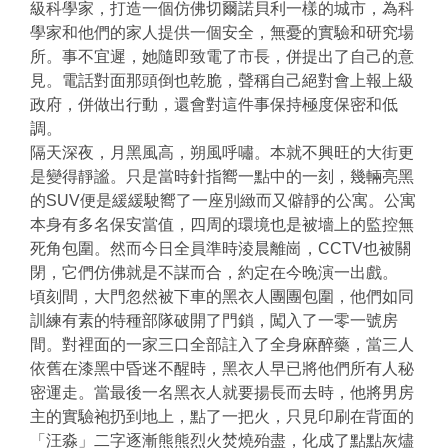
級科學家，打造一個仿佛切爾諾貝利一樣的城市，為科
學家和他們的家人提供一個安全，無憂的實驗和研究場
所。事不宜遲，她隨即致電了市長，併提出了自己的意
見。電話對面那頭倒也乾脆，聲稱自己絕對會上報上級
政府，併做出行動，還會對這件事保持極度保密和低
調。
隔天深夜，月黑風高，朔風呼嘯。本就不興旺的大街更
是變得靜謐。只是當時針指嚮一點中的一刻，幾輛亮黑
的SUV便是緩緩駛嚮了一座別緻而又僻靜的公寓。公寓
本身有多名保安當值，四周的環境也是被墻上的監控無
死角包圍。然而今日全員準時淩晨離崗，CCTV也被關
閉，它們仿佛就是不謀而合，約定在今晚演一出戲。
頃刻間，大門忽然被下車的黑衣人團團包圍，他們如同
訓練有素的特種部隊破開了門鎖，闖入了一零一號房
間。對裡面的一家三口全部註入了全身麻醉藥，當三人
依舊在漆黑中昏迷不醒時，黑衣人早已將他們所有人秘
密運走。當最後一名黑衣人就要揚長而去時，他將男房
主的實驗袍扔到地上，點了一把火，只見印刷在背面的
「汪淼」二字逐漸熊熊烈火焚燒殆盡，化成了點點灰燼