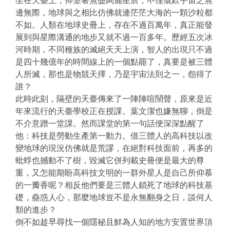
坐在天臺上，仰望著無盡絢麗星辰，不僅慨歎宇宙之無
邊無際，地球與之相比仿佛就連茫茫大海的一顆沙粒都
不如。人類在地球史冊上，存在不過百萬年，真正能發
展到與星際溝通的地步又就不過一百多年。歷經五次冰
河時期，不同種族的滅絕天天上演，智人的出現只不過
是四十幾億年的時間線上的一個點罷了，真要是被三體
人所滅，那也是物競天擇，乃是宇宙法則之一，怨得了
誰？
此時此刻，隔壁的天臺傳來了一陣陣喧鬧聲，原來是近
年來流行的天臺學校正在授課。葉文潔也嫌無聊，倒是
不介意蹭一堂課。然而課堂的第一句話便深深點醒了
他：科技是勞動生產第一動力。借三體人的高科技以改
變地球的現況仿佛就是荒謬，在絕對科技面前，再多的
蚍蜉也撼動不了樹，毀滅它併列載史冊便是最大的尊
重，又怎能期盼高科技文明的一群外星人是自己所仰慕
的一瓣香呢？相反他們要是三體人鎖死了地球的科技基
礎，蠱惑人心，那麼地球豈不是永無翻身之日，談何人
類的進步？
倒不如趁早尋找一個隱秘且鮮為人知的地方安置世界頂