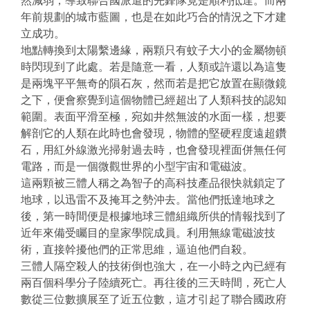
然減弱，導致聯合國派遣的先鋒隊竟是順利抵達。而兩
年前規劃的城市藍圖，也是在如此巧合的情況之下才建
立成功。
地點轉換到太陽繫邊緣，兩顆只有蚊子大小的金屬物頓
時閃現到了此處。若是隨意一看，人類或許還以為這隻
是兩塊平平無奇的隕石灰，然而若是把它放置在顯微鏡
之下，便會察覺到這個物體已經超出了人類科技的認知
範圍。表面平滑至極，宛如井然無波的水面一樣，想要
解剖它的人類在此時也會發現，物體的堅硬程度遠超鑽
石，用紅外線激光掃射過去時，也會發現裡面併無任何
電路，而是一個微觀世界的小型宇宙和電磁波。
這兩顆被三體人稱之為智子的高科技產品很快就鎖定了
地球，以迅雷不及掩耳之勢沖去。當他們抵達地球之
後，第一時間便是根據地球三體組織所供的情報找到了
近年來備受矚目的皇家學院成員。利用無線電磁波技
術，直接幹擾他們的正常思維，逼迫他們自殺。
三體人隔空殺人的技術倒也強大，在一小時之內已經有
兩百個科學分子陸續死亡。再往後的三天時間，死亡人
數從三位數擴展至了近五位數，這才引起了聯合國政府