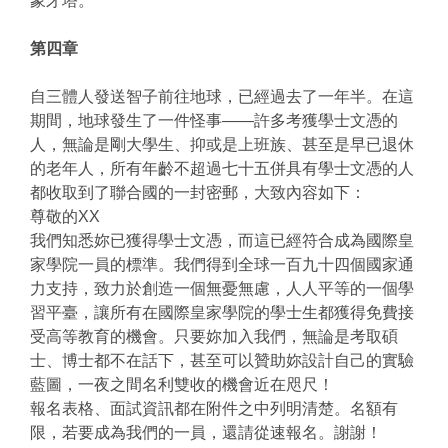
象牙塔。
第四章
自三體人發送智子前往地球，已經過去了一年半。在這
期間，地球發生了一件怪事——許多考獲學士文憑的
人，無論是剛大學生、抑或是上班族、甚至是早已退休
的老年人，所有年齡不超過七十五併具有學士文憑的人
都收取到了聯合國的一封密郵，大致內容如下：
尊敬的XX
我們知悉妳已獲得學士文憑，而這已經符合成為國際皇
家學院一員的標準。我們得到全球一百九十四個國家通
力支持，致力於創造一個無憂無慮，人人平等的一個學
習平臺，讓所有在國際皇家學院的學士生都獲得免費接
受高等教育的機會。只要妳加入我們，無論是考取碩
士、博士都不在話下，甚至可以贊助妳設計自己的實驗
藍圖，一夜之間名利雙收的機會近在咫尺！
報名表格、面試資訊都在附件之中列明清楚。名額有
限，若要成為我們的一員，還請從速報名。謝謝！