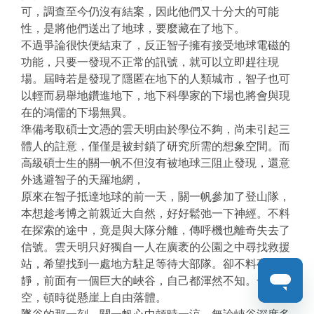
可，調查至今仍沒有結案，因此他們又十分大的可能
性，是將他們送出了地球，要麼藏在了地下。
不過爭論很快便結束了，反正智子擁有接受地球電磁的
功能，只要一發現不正常的訊號，就可以立即趕往現
場。屆時若是發現了隱匿在地下的人類城市，智子也可
以輕而易舉地鑽進地下，地下科學家的下場也將會與現
在的鴻儒的下場無異。
準備考取碩士文憑的雲天明由於學位不夠，尚未引起三
體人的註意，僅僅是被封鎖了研究所需的想象空間。而
高級碩士生的關一帆不但沒有被地球三阻止發現，還意
外逃避智子的天羅地網，
原來在智子抵達地球的前一天，關一帆參加了登山隊，
本想趁考博之前親近大自然，好好鬆弛一下神經。不料
在探索的途中，竟是與大隊分離，傳呼機也離奇失去了
信號。雲天明只好獨自一人在廣袤的公園之中尋找救援
站，希望找到一處地方駐足等待大部隊。卻不料夜深人
靜，前面有一個巨大的峽谷，自己都渾然不知。一腳踩
空，頓時從懸崖上自由落體。