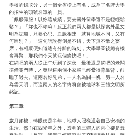
學校的錄取分，另一個全省榜上有名，成為了名牌大學
的招生的頭號名單的一員。
「佩服佩服！以妳這成績，要去國外留學還不是輕輕鬆
鬆？」「妳也不賴嘛！反正我們兩人都是以探索外星文
明為誌嚮，只要心思、血脈相連，就算地域不同，又有
何區別？」「這句話說得倒是不錯，天下無不散之宴
席，有相聚便知道總有分離的時刻，大學畢業後總有機
會再聚，那我們今天就玩個痛快吧！」
在網吧的兩人從正午玩到了深夜，最後還是網吧的老闆
準備關門時，才發現這兩個小家夥已經纍得背靠背，酣
睡了過去。這兩名好兄弟，一人名為關一帆，另一人名
為雲天明，而這兩人的名字終將會被地球和三體文明所
銘記。
第三章
歲月如梭，轉眼便是半年，地球人照樣過著自己安穩的
生活。然而在四光年之外，透明的三體人的內心卻是蠢