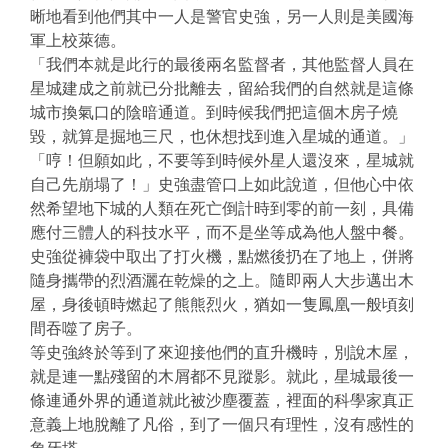
晰地看到他們其中一人是警官史強，另一人則是美國海
軍上校萊德。
「我們本就是此行的最後兩名監督者，其他監督人員在
星城建成之前就已分批離去，留給我們的自然就是這條
城市換氣口的陰暗通道。到時候我們把這個木房子燒
毀，就算是掘地三尺，也休想找到進入星城的通道。」
「哼！但願如此，不要等到時候外星人還沒來，星城就
自己先崩塌了！」史強盡管口上如此說道，但他心中依
然希望地下城的人類在死亡倒計時到零的前一刻，具備
應付三體人的科技水平，而不是坐等成為他人盤中餐。
史強從褲袋中取出了打火機，點燃後扔在了地上，併將
隨身攜帶的烈酒灑在乾燥的之上。隨即兩人大步邁出木
屋，身後頓時燃起了熊熊烈火，猶如一隻鳳凰一般頃刻
間吞噬了房子。
等史強終於等到了來迎接他們的直升機時，別說木屋，
就是連一點殘留的木屑都不見蹤影。就此，星城最後一
條連通外界的通道就此被沙塵覆蓋，裡面的科學家真正
意義上地脫離了凡俗，到了一個只有理性，沒有感性的