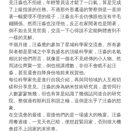
見汪淼也不拒絕，年輕警員這才鬆了一口氣，算是完成
了上級指派的任務。不過那外形邋遢的警察倒是一直掛
著一幅愛理不理的樣子，汪淼去不去仿佛跟他沒有半毛
錢關係。然而汪淼也沒理他，反正在家閒著也是閒著，
倒不如去見見世面，交流一下心得說不定能夠體會到不
一樣的見解。
半個月後，汪淼應約參加了星城科學家交流會。所有參
與者都是星城之中享負盛名的頂級科學家，汪淼的名氣
相比於他們而言，就像是一個名不見經傳的小人物。然
而諸位齊聚一堂，倒也很講禮數，非但不會瞧不起汪
淼，甚至還會自降身份地前來祝賀他。
每位科學家先是進行自我介紹，再與同領域的人互相切
磋和分享意見。汪淼的身為納米技術研究員，盡管同行
人數寥寥無幾，但也有算是結識了幾個誌同道合的研究
院。整個過程順利且和諧之極，這倒是出乎了汪淼的想
象。
在交流會的最後，迎接他們的是一場盛大的晚宴。汪淼
用餐過後，一見天色已暗，便想趕緊回家，否則很大機
會趕不上回家的末班車。