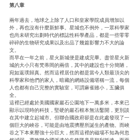
第八章
兩年過去，地球之上除了人口和皇家學院成員增加以
外，再也沒有什麼新鮮事。星城也不例外，一眾科學家
也尚未研究出劃時代的標誌性科學產品，都是一些零零
碎碎的生物研究成果以及出品了幾篇影響力不大的論
文。
而早在一年之前，星火新城便是建成完畢。盡管星火新
城的大小只有梵蒂岡的兩倍，其中的建設也十分簡陋，
宛如返璞歸真。然而這裡居住的都是當今人類最頂尖的
科學家和他們的家人，暗藏的網絡設備堪稱一流，每個
人也都有自己完整的實驗室，可謂麻雀雖小，五臟俱
全。
這裡已經處於美國國家巖石公園地下一萬多米，本來已
顯示以現時的科技，堅硬的巖石根本無法鑿開，更別談
在其中建立起城市。但聯合國政府卻是在此處發現了一
個巨大的峽谷，可能是由地震擠壓所誕生的產物。而峽
谷之下本來壓強十分巨大，然而這裡的磁場不知為何忽