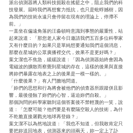
派出偵測器將人類科技扼殺在搖籃之中，阻止我們的科
技發展。屆時我們再想奮力抵抗，也只是蚍蜉撼樹，因
為我們的技術永遠只會停留在現有的理論上，停滯不
前。」
一直坐在偏遠角落的汪淼頓時意識到事態的嚴重性，站
起來說道：「那您老人家今日邀請我們五百多位科學家
又有什麼目的？如果只是單純想要通知我們這個消息，
那麼在星城的公眾廣播裡交代，效果不是更好嗎？」
葉文潔也不焦急，緩緩說道：「因為偵測器始終會因為
電磁波的擴散而察覺到星城的存在，這樣的後果與直接
將妳們暴露在地表之上的後果是一模一樣的。」
「什麼後果？」有人鬥膽地問道。
「妳們的思想和行為將會被他們的偵查器所跟蹤併且影
響，最後侵蝕了妳們的心智，逼迫妳們自殺。」
那個詢問的科學家聽到這個答案後不禁輕蔑的一笑，說
道：「怎麼可能？他們要是有麼隔空殺人的技術，為什
不乾脆直接屠戮光地球再登錄？」
葉文潔不以為然地說道：「我也不知道，但我敢肯定只
要把妳送回地表，偵測器來的頭兩天，妳一定上了訃