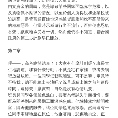
國也是滿腔熱忱，紛紛投入大量資金。
由於資金的周轉，竟是導致某些國家面臨赤字危機，以
及貨物供不應求的情況。以至於個人所得稅和企業稅被
迫調高。盡管普通百姓也深感通貨膨脹和稅率高所帶來
的種種惡果，但當時示威遊行尚不流行，百姓倒也忍氣
吞聲，默默地承受著一切。然而他們卻不知道，聯合國
政府的第二步計劃早已開啟。
第二章
呼——，高考終於結束了！大家有什麼計劃嗎？班長大
生地說道。哪有什麼行動，不就是宅在家裡，或者去網
吧放鬆放鬆。一位同學低聲呢喃道。可不是嘛，畢竟時
不待我，總不能總出去浪吧？況且成績出爐之前的這段
時間，還得去工廠實習，自然是沒有心情玩耍。
班長見同學各個臉色煞白，要麼為考試失手而後悔，要
麼為即將到來的暑期工而深感焦慮。他悻悻然地離開教
室，隨著他的離去，諸位同學也逐漸散場。然而還有一
位同學肅穆地坐在原位，他垂著頭，悲傷地抽泣。正