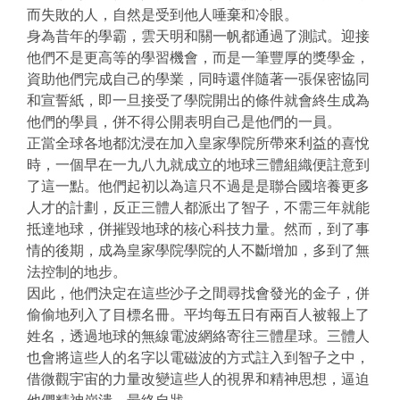
而失敗的人，自然是受到他人唾棄和冷眼。
身為昔年的學霸，雲天明和關一帆都通過了測試。迎接
他們不是更高等的學習機會，而是一筆豐厚的獎學金，
資助他們完成自己的學業，同時還伴隨著一張保密協同
和宣誓紙，即一旦接受了學院開出的條件就會終生成為
他們的學員，併不得公開表明自己是他們的一員。
正當全球各地都沈浸在加入皇家學院所帶來利益的喜悅
時，一個早在一九八九就成立的地球三體組織便註意到
了這一點。他們起初以為這只不過是是聯合國培養更多
人才的計劃，反正三體人都派出了智子，不需三年就能
抵達地球，併摧毀地球的核心科技力量。然而，到了事
情的後期，成為皇家學院學院的人不斷增加，多到了無
法控制的地步。
因此，他們決定在這些沙子之間尋找會發光的金子，併
偷偷地列入了目標名冊。平均每五日有兩百人被報上了
姓名，透過地球的無線電波網絡寄往三體星球。三體人
也會將這些人的名字以電磁波的方式註入到智子之中，
借微觀宇宙的力量改變這些人的視界和精神思想，逼迫