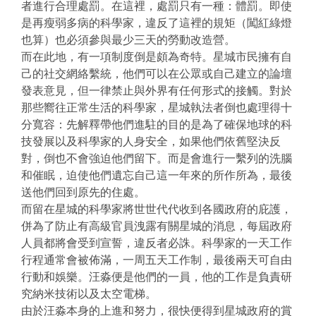
者進行合理處罰。在這裡，處罰只有一種：體罰。即使
是再瘦弱多病的科學家，違反了這裡的規矩（闖紅綠燈
也算）也必須參與最少三天的勞動改造營。
而在此地，有一項制度倒是頗為奇特。星城市民擁有自
己的社交網絡繫統，他們可以在公眾或自己建立的論壇
發表意見，但一律禁止與外界有任何形式的接觸。對於
那些嚮往正常生活的科學家，星城執法者倒也處理得十
分寬容：先解釋帶他們進駐的目的是為了確保地球的科
技發展以及科學家的人身安全，如果他們依舊堅決反
對，倒也不會強迫他們留下。而是會進行一繫列的洗腦
和催眠，迫使他們遺忘自己這一年來的所作所為，最後
送他們回到原先的住處。
而留在星城的科學家將世世代代收到各國政府的庇護，
併為了防止有高級官員洩露有關星城的消息，每屆政府
人員都將會受到宣誓，違反者必誅。科學家的一天工作
行程通常會被佈滿，一周五天工作制，最後兩天可自由
行動和娛樂。汪淼便是他們的一員，他的工作是負責研
究納米技術以及太空電梯。
由於汪淼本身的上進和努力，很快便得到星城政府的賞