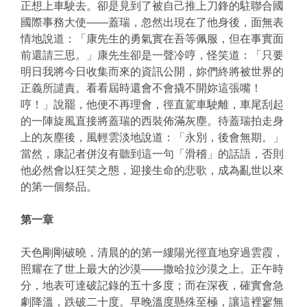
正想上車駛去。卻是見到了被自己推上刀鋒的駐聯合國
國際事務大使——蓋瑞，忽然出現在了他身後，面無表
情地說道：「康先生的勇氣實在吾等佩服，但在事實面
前還請三思。」康先生卻是一聲冷哼，怪笑道：「只要
明日我將今日收集而來的資訊公開，妳們終將被世界的
正義所譴責。看看屆時還會不會撬不開妳這張嘴！
哼！」說罷，他便不再理會，徑直駕車駛離，車尾刮起
的一陣旋風直接將蓋瑞的西裝佈滿灰塵。待蓋瑞拍走身
上的灰塵後，風輕雲淡地說道：「永別，後會無期。」
當然，康記者併沒有聽到這一句「滑稽」的話語，否則
他必然會以狂笑之態，迎接生命的悲歌，成為亂世以來
的第一個祭品。
第一章
天色剛剛破曉，清晨的的第一縷陽光徑直地穿過雲霞，
照耀在了世上最大的沙漠——撒哈拉沙漠之上。正午時
分，地表可達破記錄的五十多度；而在深夜，確實會急
劇降溫，跌破二十度。早晚溫度懸殊至極，讓這裡寥無