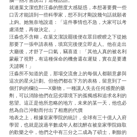
腦一熱才會說出了這種話語。
就連葉文潔也對汪淼的態度大感疑惑，本想著要費一些
口舌才能請到一些科學家，想不到才剛說幾句話就願者
上鉤。她無奈地說道：「這件事情也不急，大家可以考
慮清楚，再做決定。」
汪淼也不含糊，在葉文潔說罷後便在眾目睽睽之下從她
那要了一張申請表格，填寫完後便立即走人。他在走出
大廳後，才舒了一口氣，竊喜道：「其他人真的被名利
蒙蔽了視野，有這種保命的機會還在遲疑，實在是要遭
天譴啊！」
汪淼所不知道的是，那場交流會上的每個人都願意參與
這次的星火計劃。但他們都在下方的表格，留意到了一
個打鉤的欄位——X藥物，一種讓人失去任何感覺的藥
劑，可以消除他們在惡劣環境下的孤獨感和追求名利的
慾望。這正是他所忽略的地方，未來的某一天，他也必
然為自己沖動而付出了相應的代價
地表之上，根據皇家學院的統計，全球有三十億人入府
學習，也就是說過半數成年人都沈醉在被皇家學院錄取
的歡樂之中，他們之中有三分之二成為了碩士，剩餘的