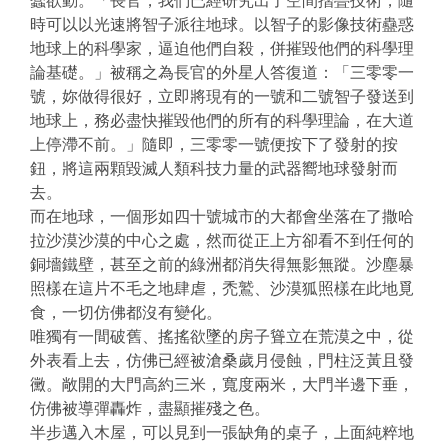
蠢欲動。「長官，我們已經研究出了空間摺疊技術，隨
時可以以光速將智子派往地球。以智子的影像技術蠱惑
地球上的科學家，逼迫他們自殺，併摧毀他們的科學理
論基礎。」被稱之為長官的外星人答復道：「三零零一
號，妳做得很好，立即將現有的一號和二號智子發送到
地球上，務必盡快摧毀他們的所有的科學理論，在大道
上停滯不前。」隨即，三零零一號便按下了發射的按
鈕，將這兩顆毀滅人類科技力量的武器嚮地球發射而
去。
而在地球，一個形如四十號城市的大都會坐落在了撒哈
拉沙漠沙漠的中心之處，然而從正上方卻看不到任何的
銅墻鐵壁，甚至之前的綠洲都消失得無影無蹤。沙塵暴
照樣在這片不毛之地肆虐，禿鷲、沙漠狐照樣在此地覓
食，一切仿佛都沒有變化。
唯獨有一間破舊、搖搖欲墜的房子聳立在荒漠之中，從
外表看上去，仿佛已經被滄桑歲月侵蝕，門柱泛黃且發
黴。敞開的大門高約三米，寬度兩米，大門半邊下垂，
仿佛被導彈轟炸，盡顯摧殘之色。
半步邁入木屋，可以見到一張缺角的桌子，上面純粹地