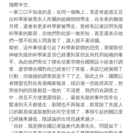
飛嚮半空。
一家三口不知道的是，在同一個晚上，竟是有超過五百
位科學家被黑衣人所屬的組織悄悄帶走，在未來的幾個
月裡，還會有更多科學家被帶走。曾經有記者訪問失蹤
科學家的鄰居，但他們對此卻一無所知，甚至還表示他
們一聲不吭就人間蒸發了，讓人摸不著頭腦。
期初，這件事情還引起了科學家群體的恐慌，畏懼那些
神秘失蹤的科學家是否已經遭到某些反烏托邦組織的毒
手。為此他們寄出了聯名信要求聯合國開設小組進行調
查，盡管聯合國對此已經進行了答復，承諾已經展開了
行動，但後續的調查卻是不了了之。除此之外，國際記
者聯盟也對此有過獨家報道，採訪過一些政府高官，然
而收到的回復都是一致的「不清楚，我們仍在調查之
中，併且不方便透露情節」。最後失蹤的事件恆常化，
緊湊到天天都發生，新聞也不再報道，群眾除了失蹤人
口的鄰居或遠親都對此司空見慣了，事情引起的關註度
已經越來越低，陰謀論的出現也越來越少……
「你好，我是聯合國記者協會代表康先生。問題如下：