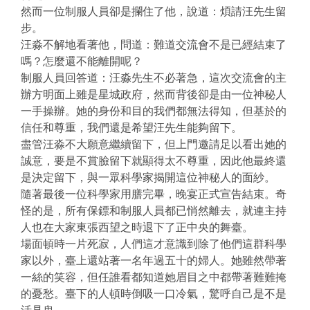
然而一位制服人員卻是攔住了他，說道：煩請汪先生留
步。
汪淼不解地看著他，問道：難道交流會不是已經結束了
嗎？怎麼還不能離開呢？
制服人員回答道：汪淼先生不必著急，這次交流會的主
辦方明面上雖是星城政府，然而背後卻是由一位神秘人
一手操辦。她的身份和目的我們都無法得知，但基於的
信任和尊重，我們還是希望汪先生能夠留下。
盡管汪淼不大願意繼續留下，但上門邀請足以看出她的
誠意，要是不賞臉留下就顯得太不尊重，因此他最終還
是決定留下，與一眾科學家揭開這位神秘人的面紗。
隨著最後一位科學家用膳完畢，晚宴正式宣告結束。奇
怪的是，所有保鏢和制服人員都已悄然離去，就連主持
人也在大家東張西望之時退下了正中央的舞臺。
場面頓時一片死寂，人們這才意識到除了他們這群科學
家以外，臺上還站著一名年過五十的婦人。她雖然帶著
一絲的笑容，但任誰看都知道她眉目之中都帶著難難掩
的憂愁。臺下的人頓時倒吸一口冷氣，驚呼自己是不是