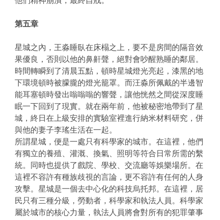
他們精神崩潰，最終自戕。
第五章
星城之內，王淼睡臥在床榻之上，要不是房間的隔音效
果優良，否則以他的鼻鼾聲，絕對會吵醒熟睡的鄰居。
時間轉瞬到了清晨五點，頓時星城燈光亮起，漆黑的地
下環境頓時被朦朧的燈光籠罩。而汪淼所佩戴的半邊智
能耳塞頓時發出嗡嗡嗡的響聲，讓他恍然之間從深度睡
眠一下回到了現實。就在兩年前，他被秘密地帶到了星
城，終日在上級安排的實驗室裡進行納米材料研究，併
與他的妻子李瑤生活在一起。
所謂星城，便是一處只有科學家的城市。在這裡，他們
有獨立的養殖、灌溉、換氣、照明等符合日常所需的繫
統。同時也提供了戲院、學校、交流廳等娛樂場所。在
這裡不容許有種族歧視的言論，更不容許有任何的人身
攻擊。星城是一個去中心化的科技烏托邦。在這裡，居
民只有三種分級，勞動者，科學家和執法人員。科學家
屬於城市的核心力量，執法人員將會對所有的犯罪肇事