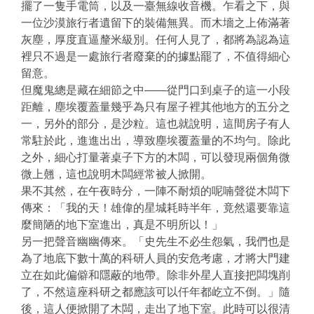
擺了一隻手電筒，以及一臺無線收音機。乍看之下，與
一位沙漠旅行者遺留下的裝備無異。而木墻之上佈滿著
灰塵，厚度直逼釐米級別。任何人見了，都將為認為這
裡只不過是一處旅行者廢棄的的據點罷了，不值得細心
留意。
但魔鬼總是藏在細節之中——從門口到桌子的這一小段
距離，塵埃覆蓋量幾乎為只有屋子裡其他地方的五分之
一，另外的部分，是沙粒。這也就說明，這間房子有人
常駐於此，進進出出，導致塵埃覆蓋量的不均勻。除此
之外，細心打量著桌子下方的木闆，可以發現兩個角微
微上翹，這也說明木闆經常被人掀開。
果不其然，在午夜時分，一陣不耐煩的呢喃聲從木闆下
傳來：「我的天！雄偉的星城耗時半年，竟然還要靠這
麼簡陋的地下室進出，真是不明所以！」
另一把聲音幽幽傳來。「史先生不必生怨氣，我們也是
為了地底下數十萬的科研人員的安危考慮，才將大門建
立在如此偏僻和隱蔽的地帶。除非外星人直接把闆塊削
了，不然這座科研之都應該可以仟年都屹立不倒。」隨
後，這人便掀開了木闆，走出了地下室。此時可以很清