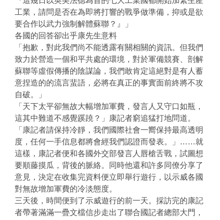
『這幾日以英美法德為首的七大工業國都開始加緊生產
工業，請問是否在為即將打響的戰爭做準備，抑或是欲
要合作以武力強制解體蘇聯？』」
各國的回答卻出乎康先生意料
「抱歉，對此我們尚不能透露有關相關的資訊。但我們
致力於營造一個和平共處的環境，對於軍備競賽、剖解
蘇聯等虛假傳播的陰謀論，我們敢肯定這絕對是有人蓄
意捏造的的流言蜚語，必將在真正的事實面前終將不攻
自破。」
「天下太平卻無故大幅增加軍費，發言人又守口如瓶，
這其中難道不感覺蹊蹺？」康記者窮追猛打地問道。
「康記者請保持冷靜，我們國際社會一嚮保持最高透明
度，任何一手信息都將會經我們認證而發表。」……就
這樣，康記者便和各國外交部發言人唇槍舌戰，試圖想
要順藤摸瓜，背後的脈絡。同時他還和許多同僚分享了
意見，決定在收集完資料便立即舉行遊行，以示威各國
對無故增加軍費的冷淡態度。
三天後，時間便到了示威遊行的前一天。採訪完的康記
者帶著滿滿一疊文檔信步走出了聯合國記者總部大門，