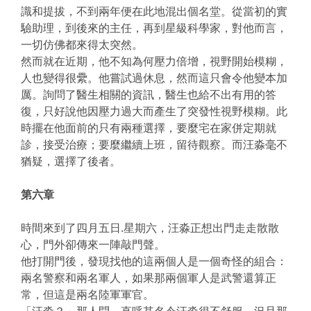
識和提拔，不到兩年便在此地混出個名堂。從當初的實
驗助理，到後來的主任，再到星級科學家，對他而言，
一切仿佛都來得太突然。
然而就在近期，他不知為何壓力倍增，視野開始模糊，
人也變得很纍。他嘗試過休息，然而這只會令他變本加
厲。詢問了醫生相關的資訊，醫生也給不出有用的答
復，只好說他因壓力過大而產生了突發性視野模糊。此
時擺在他面前的只有兩種選擇，要麼宅在家併定期就
診，接受治療；要麼繼續上班，留待觀察。而汪淼毫不
猶疑，選擇了後者。
第六章
時間來到了四月五日.星期六，汪淼正想出門走走散散
心，門外卻傳來一陣敲門聲。
他打開門後，發現找他的這兩個人是一個奇怪的組合：
兩名警察和兩名軍人，如果那兩個軍人是武警還算正
常，但這是兩名陸軍軍官。