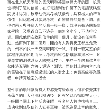
而在北京航天學院的雲天明和英國劍橋大學的關一帆竟
也得到了這封信函，在打電話到附件留下的電話號碼查
詢後才得知，原來他們高考成績優秀，具有極大的培養
價值，因此也可以參與考核，而難度自然是會下調。但
他們兩人與許多人的反應一模一樣：既沒有聽過國際皇
家學院，又覺得自己不過是一個無名小卒，不值得投
資。因此他們在收到信件的頭一個月，都沒有任何舉
動。然而到了第二個月，開始有人覺得反正都是免費
的，倒不如找一天空閒時間試一試。不料一套完整的面
試程序真的如期而至，考核內容包括母語掌握水平，所
屬專業的測試以及人際交流技巧。平均一半的應試考生
都能過五關斬六將，通過了測試。而信封上的內容也真
的靈驗在了這班通過測試的人群之上：免費高級專業課
程，申請實驗室的機會……
整件事的順利讓所有人都感覺有些蹊蹺，但在發覺其中
所蘊含的巨大利潤和機遇後，所有的疑心頓時被大小，
一時間全國上下的反應雀躍，報名的人數也扶搖直上。
成功收到錄取信的人狂喜至極，被認為是上帝的寵兒，