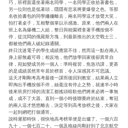
巧，班裡面還坐著兩名同學，一名同學正收拾著書包，
另一位則也是低著頭，隱隱有悲哀將要爆發之色。等那
名收拾書包的同學姍姍離去，兩名同學這才放聲大笑，
拍打著桌子，互相擊個掌以示感激。原來，他們兩人在
班上名為爆機二人組，整日與校園裡拿著手機按個不
停，從沈悶的俄羅斯方塊，到最新推出的太空戰士三，
都被他們兩人破紀錄通關。
終日沈迷電子的學生成績應當不佳，然而這一點在兩人
身上卻無處可尋；相反地，他們放學回家後卻異常自
律，宛如變成另外一個人：準時複習，焦急功課，更甚
的是成績居然常年居於榜首，令人深感其不可思議。
這天才剛剛考高考最後一課而後回到教室，結果兩人立
即掏出手機按個不停，絲毫沒有停止之勢，就連半小時
後來班房打掃的清潔工都搖頭暗歎他們將來必將一事無
成，成不了大器。直到一個小時後聯賽終於結束，奪冠
的兩人這才悠悠離去，決定等到高考放榜之後，大家在
一起到網吧打個通宵。
說時遲那時快，很快地高考榜單便是出爐了。一個六百
九十，一個七百二十。一個及格線尚剛好到了北京航空