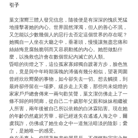
引子
葉文潔嚮三體人發完信息，隨後便是有深深的愧疚兇猛
地撞擊著她的內心。世界固然渾濁，但人的善心不泯，
又怎能以少數幾個人的惡行去否定這個世界的存在呢？
她獨自一人坐在大廳之中，垂著頭，慢慢讓無盡悲痛和
絲絲悔意腐蝕脆弱而又容易動搖的內心。她想做點什
麼，以挽救也許會在數個世紀內滅亡的人類。
昏暗的街燈之下，這位孤家寡婦獨自踱著方步，臉色煞
白，竟是與中年時期落魄的溥儀有幾分相似，望著周圍
曾經欣欣嚮榮的事物，如今卻失去一切。想去觸摸，到
最終卻停留在一場夢。緩步走上天臺，那些尚未熄燈的
家家戶戶總會傳來一兩句歡笑聲，葉文潔仿佛走上了一
條不歸的時間廊，從自己二十歲那年父親和妹妹相繼被
人所害，兩年後被自己所以依賴的白沐霖陷害。現在她
的年齡仍然處於芳華，卻已經迷失在遙遙人海之中，爾
虞我詐，仿佛成了她生命之中一道無法暗淡的陰影；纍
了，是她唯一的感受。