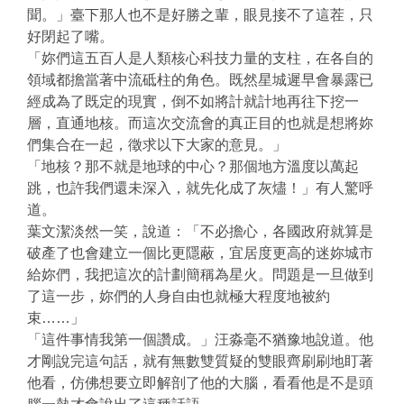
聞。」臺下那人也不是好勝之輩，眼見接不了這茬，只
好閉起了嘴。
「妳們這五百人是人類核心科技力量的支柱，在各自的
領域都擔當著中流砥柱的角色。既然星城遲早會暴露已
經成為了既定的現實，倒不如將計就計地再往下挖一
層，直通地核。而這次交流會的真正目的也就是想將妳
們集合在一起，徵求以下大家的意見。」
「地核？那不就是地球的中心？那個地方溫度以萬起
跳，也許我們還未深入，就先化成了灰燼！」有人驚呼
道。
葉文潔淡然一笑，說道：「不必擔心，各國政府就算是
破產了也會建立一個比更隱蔽，宜居度更高的迷妳城市
給妳們，我把這次的計劃簡稱為星火。問題是一旦做到
了這一步，妳們的人身自由也就極大程度地被約
束……」
「這件事情我第一個讚成。」汪淼毫不猶豫地說道。他
才剛說完這句話，就有無數雙質疑的雙眼齊刷刷地盯著
他看，仿佛想要立即解剖了他的大腦，看看他是不是頭