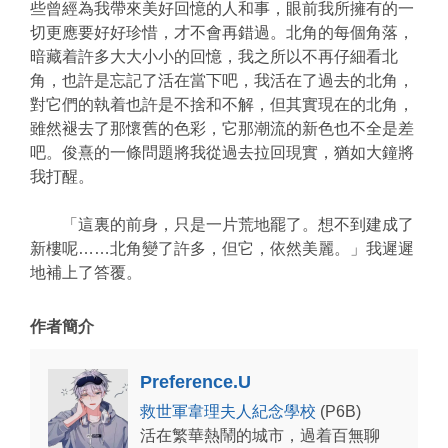
些曾經為我帶來美好回憶的人和事，眼前我所擁有的一
切更應要好好珍惜，才不會再錯過。北角的每個角落，
暗藏着許多大大小小的回憶，我之所以不再仔細看北
角，也許是忘記了活在當下吧，我活在了過去的北角，
對它們的執着也許是不捨和不解，但其實現在的北角，
雖然褪去了那懷舊的色彩，它那潮流的新色也不全是差
吧。俊熹的一條問題將我從過去拉回現實，猶如大鐘將
我打醒。
「這裏的前身，只是一片荒地罷了。想不到建成了
新樓呢……北角變了許多，但它，依然美麗。」我遲遲
地補上了答覆。
作者簡介
Preference.U
救世軍韋理夫人紀念學校
(P6B)
活在繁華熱鬧的城市，過着百無聊