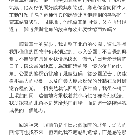
待電車的時候，他一句突如其來的打招呼打破了沉默的
氣氛，他友好的問好讓我無所適從。難道你會向陌生人
主動打招呼嗎？這種怪異的感覺連同他靦腆的笑容的了
電車站奇遇記，同樣地，他也像其他回憶，又不再出現
過了。難道我與北角的故事每次都要懷憾而終嗎？
順着童年的腳步，我走到了北角的公園，這似乎是
我那僅僅的回憶中仍未消逝的。步入公園，不自覺的興
奮，不自覺的興奮令我倍感懷念，懷念昔日無憂無慮的
日子，懷念當時純真，為玩而活的我，懷念從前的北
角。公園的搖櫈彷彿縮了幾個號碼，從公園望去，仍能
看那高大的杉樹，以及商業大廈那反光的外牆在反射街
邊各種的光。一切突然就似回到許多年前，我坐在椅子
上環顧四周，這個地方承載着我小時候各種奇幻想法。
我所認識的北角不是甚麼熱門商場，而是這一路陪伴我
成長的一個地方。
回過神來，眼前仍是平日那個熱鬧的北角，逝去的
回憶再也找不來，但因此我不應感到遺憾，而是感謝那