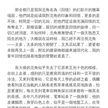
那全都只是我與北角名為《回憶》的幻影片的幾幕
場面，他們就是組成我對北角的印象和回憶，更多的是
不捨。時間是一切的元凶，把他們從這個充滿回憶的北
角奪走了。那種温馨，親切的感覺是回憶的旋律，但一
切己經消逝。不知何時，北角漸漸變成了一個天熟悉又
陌生的地方，大概就在這時候，我己經不再注視北角
——太多，太多的地方都變了，文具店結業了，婆婆都
未能再見上一面，附近的建築物都越來越現代化，我的
童年回憶也隨着地盤的聲響給遮蓋了。
長大後的北角似乎失去了它原來五光十色的模樣。
在街上走着，感到的只是擦肩而過的忙碌和一言不發的
冷淡。又來到電車站，它是每天上學的必經之處，偶爾
會看到送石油氣的人騎着老舊單車搖搖晃晃地路過，怕
是要遲到，每次見到電車在轉角探出頭來都有一種莫名
的喜感。去年六月的時候，電車站多了一個身影，他的
皮膚黝黑，身穿白色上衣，似乎是一個地盤工人。在等