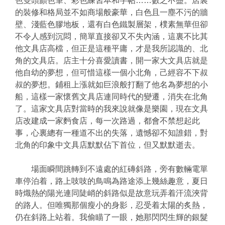
色雙頭顏色筆、彩色練習本和字帖……數之不盡。店裏
的裝修和格局並不如商場般豪華，白色且一塵不污的牆
壁、淺藍色膠地板，還有白色鐵製層架，樸素無華但卻
不令人感到沉悶，簡單直接卻又不失內涵，這裏不比其
他文具店高檔，但正是這種平庸，才是我所認識的、北
角的文具店。店主十分喜愛讀書，開一家大文具店就是
他自幼的夢想，但可惜這樣一個小北角，己經容不下叔
叔的夢想。鋪租上漲就如巨浪般打翻了他名為夢想的小
船，這樣一家懷舊文具店連同時代的變遷，消失在北角
了。這家文具店對當時的我來說就像是樂園，現在文具
店改建成一家麪食店，每一次路過，都會不禁想起此
事，心裏總有一種道不出的失落，遺憾卻不知誰錯，對
北角的印象中文具店默默佔下首位，但又默默逝去。
場面瞬間跳轉到不遠處的紅磚斜路，旁有數輛電單
車停泊着，路上吱吱的鳥鳴為路途添上幾絲趣意，夏日
時熾熱的陽光連同陡峭的斜路似是故意玩弄着汗流浹背
的路人。但唯獨那個瘦小的身影，忍受着太陽的炙熱，
仍在斜路上站着。我偷瞄了一眼，她那閃閃生輝的銀髮