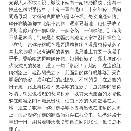
光得人人不敢直視，皺紋下架着一副銀絲眼鏡，拖着一
輛藍色鐵製手拖車，上有一團白毛巾，十分神秘，我詢
問過母親，才得知裏面放的是砵仔糕。每次途經斜路。
砵仔糕婆婆都在此架車賣糕，逐漸逐漸地，她似乎成了
我對這條路的一個印象、一個必然、一個標誌。那時我
不禁思索着，到底是甚麼驅使着她老人家在烈日當空之
下在街上賣砵仔糕呢？是要攢錢養家？還是純粹做多了
拿出來賣呢？沒有詢問的勇氣，也只能上前要一塊暖千
乎乎、香噴噴的原味砵仔糕。她開心極了，露出猶如小
孩般純真的笑容，道了一句「多謝！」此刻，在這條紅
磚斜路上，猛烈陽光之下，我面對的砵仔糕婆婆那天真
爛漫的笑容，烙印在我的記憶裏。不料的是，在之後的
日子裏，路上再也看不見婆婆的蹤影了，道路瞬間變得
冷清，鳥兒也嚶嚶的悲鳴起來，以前天天露面的太陽也
躲在雨雲之間不願意出來，任由冰冷的大雨散落在大
地。過去了數年，砵仔糕婆婆不曾再出現在北角的大街
上，而那塊砵仔糕的餘温仍尚存在我心中。紅磚斜路十
年如一日，期盼着哪天老婆婆再次回到此地，但怕是不
能了。