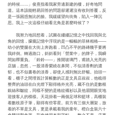
的時候……」俊熹指着我家旁邊新建的樓，好奇地問
道。這本該能輕易回答的問題卻遲遲沒有收到答覆，反
是一張困惑無比的臉。我緩緩望向街角，陷入一陣沉
思。我上一次這樣仔細看北角是甚麼時候了？
我努力地回想着，試圖在縷縷記憶之中找回我與北
角的回憶，朦朧記憶中浮現的是一幅幅的菲林相格——
幼小的雙腿在大街上奔跑着，凹凸不平的路磚幾乎要將
我絆倒。轉過路口，斜斜看到「營業中」的牌子，我瞬
間如釋重負。「鈴鈴——」推開玻璃門，甫踏入光亮的
店舖，忽然，一股清香縈繞在鼻間，不似清香劑的濃
郁，也不似書卷的淡香，卻使人感到無比舒暢。抬頭一
看，櫃子之間埋首計算帳數的正是文具店叔叔，他梳得
整齊的油頭在白光燈下顯得格外光亮，藏不住的是數根
銀絲和皺紋，同樣不變的是格紋襯衫以及他眉開眼笑地
迎接客人的模樣。天花掛着一兩個足球和籃球，高櫃裝
着數枝原子筆，顯得有些零星。前方有三個大層架，放
着的不單是文具，更是承載着我的童年。橙白盒裝六十