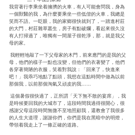
我背著行李乘坐着擁擠的火車，有人可能會問我，身為
一個獸醫的我，為什麼要乘坐一些低偕的火車，我總是
笑而不語。一眨眼，我的家鄉很快就到了，一踏進村莊
的大門，村莊雜草叢生，房子有點破爛，看起來很久沒
有人打掃過了，唯獨有一間屋子很乾淨，那，就是我父
母的家。
我輕輕地敲了一下父母家的木門，前來應門的是我的父
母，他們的樣子一點也沒變，但他們的衣著變了，他們
各穿著簡陋的衣服，笑着對我說：「回來了，快進來
吧！」我乖巧地點了點頭，我想在這點時間中做為以前
那個我，以前那個淘氣又頑皮的我……
這個暑假很快過了，正所謂「天下無不散的宴席」，我
是時候要回我的大城市了，這段時間我過得很開心，很
感謝父母這段時間無微不至地照顧我，還教會了我很多
的人生大道理，謝謝你們，你們是我在黑暗中的明燈，
帶領着我走上了一條正確的道路。