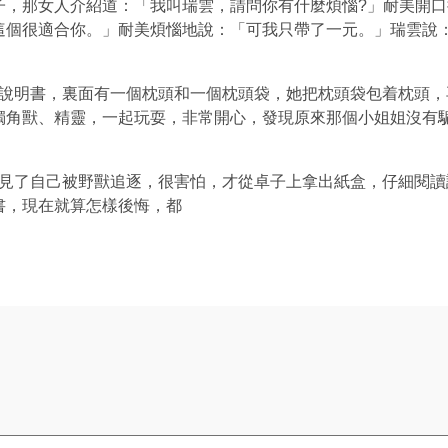
子，那女人介紹道：「我叫瑞雲，請問你有什麼煩惱?」耐美開
這個很適合你。」耐美煩惱地說：「可我只帶了一元。」瑞雲說：
明書，裏面有一個枕頭和一個枕頭袋，她把枕頭袋包着枕頭，再
獨角獸、精靈，一起玩耍，非常開心，發現原來那個小姐姐沒有
見了自己被野獸追逐，很害怕，才從卓子上拿出紙盒，仔細閱讀
書，現在就算怎樣後悔，都