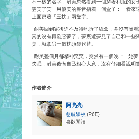
不一樣的名字，耐美忽然看到一個穿著和服的女
雲笑了笑，用優美的聲音指着一個盒子：「看來
上面寫著「玉枕」兩隻字。
耐美回到家後迫不及待地拆了紙盒，并沒有簡看說
真的沒有再發惡夢了，夢裏還夢見了自己和一些
臭，就拿另一個枕頭袋代替。
耐美整個月都精神奕奕，突然有一個晚上，她夢
失眠，耐美後悔自己粗心大意，沒有仔細看說明
作者簡介
阿亮亮
慈航學校
(P6E)
喜歡閱讀