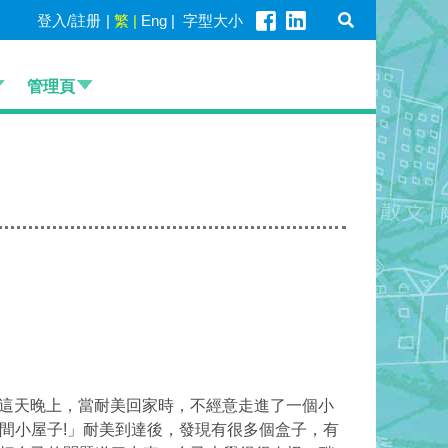
登入/註册
|
繁
|
Eng
|
字型大小
管理頁
這天晚上，當耐美回家時，不經意走進了一個小
間小屋子!」耐美到達後，發現有很多個盒子，有