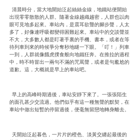
清晨時分，當大地開始泛起絲絲金線，地鐵站便開始
出現零零散散的人群。隨著金線越織越密，人群也以肉
眼可見地多起來。車站內，是震耳欲聾的腳步聲，人太
多了，好像連呼吸都變得困難起來。車站中的交談聲並
不大，大多數人都是盯著手裏的手機、書本，或者在等
待列車到來的時候爭分奪秒地瞇一下眼。「叮！」列車
一到，人群就像餓虎撲食般向地鐵狂奔。在推拉的過程
中，時不時冒出一兩句不滿的咒罵聲，或者是句尷尬的
道歉。這，大概就是早上的車站吧。
早上的高峰時期過後，車站安靜下來了。一張張陌生
的面孔甚少交流過。他們似乎有這一種無聲的默契，在
車站中做出短暫的停留過後，便毫無留戀地轉身離去。
天開始泛起暮色，一片片的橙色、淡黃交纏起最後的