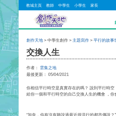
教城主頁
教師
中學生
小學生
家長
創作天地
> 中學生創作 >
主題寫作
>
平行的故事
交換人生
作者：
雲集之地
最後更新： 05/04/2021
你相信平行時空是真實存在的嗎？ 說到平行時空
給你一個和平行時空的自己交換人生的機會 ，你
“加奈，你有沒有聽說過最近很流行的都市傳說？”