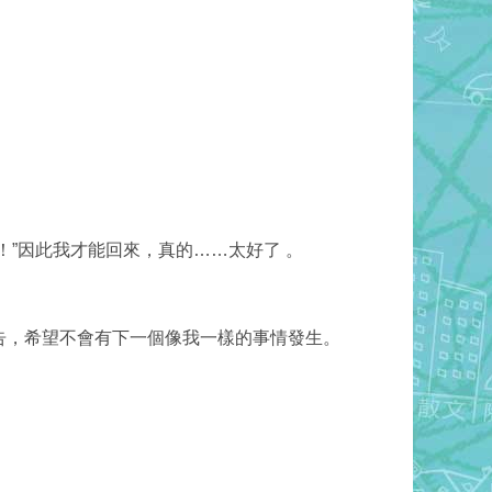
”因此我才能回來，真的……太好了 。
告，希望不會有下一個
像
我
一
樣
的事情
發生。