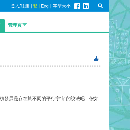
登入/註册
|
繁
|
Eng
|
字型大小
管理頁
續發展是存在於不同的平行宇宙”的說法吧，假如