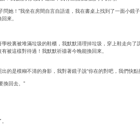
子問她！”我坐在房間自言自語道，我在書桌上找到了一面小鏡子
換回來。
著學校
裏
被堆滿垃圾的鞋櫃，我默默清理掉垃圾，穿上鞋走向了
沒有被這樣對待過
！
我默默祈禱著今晚能換回來。
出的是模糊不清的身影，我對著鏡子說“你在的對吧，我們快點
要換回去。”
了。