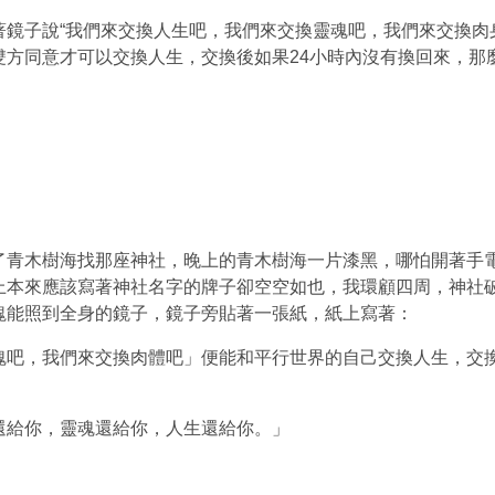
鏡子說“我們來交換人生吧，我們來交換靈魂吧，我們來交換肉
雙方同意才可以交換人生，交換後如果
24
小時內沒有換回來，那麼
了青木樹海找那座神社，晚上的青木樹海一片漆黑，哪怕開著手電
上本來應該寫著神社名字的牌子卻空空如也，我環顧四周，神社破
塊能照到全身的鏡子，鏡子旁貼著一張紙，紙上寫著：
魂吧，我們來交換肉體吧」便能和平行世界的自己交換人生，交
還給你，靈魂還給你，人生還給你。」