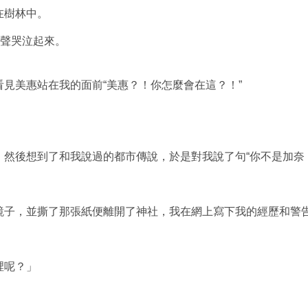
在樹林中。
低聲哭泣起來。
看見美惠站在我的面前“美惠？！你怎麼會在這？
！
”
然後想到了和我說過的都市傳說，於是對我說了句“你不是加奈！
鏡子，並撕了那張紙便離開了神社，我在網上寫下我的經歷和警
裡呢？」