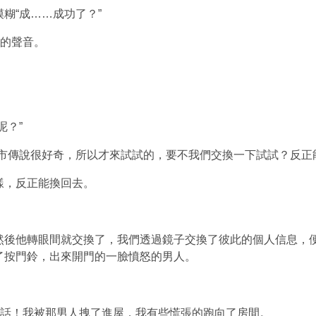
糊“成……成功了？”
似的聲音。
呢？”
市傳說很好奇，所以才來試試的，要不我們交換一下試試？反正
樣，反正能換回去。
然後他轉眼間就交換了，我們透過鏡子交換了彼此的個人信息，便
了按門鈴，出來開門的一臉憤怒的男人。
實話
！
我被那男人拽了進屋，我有些慌張的跑向了房間。