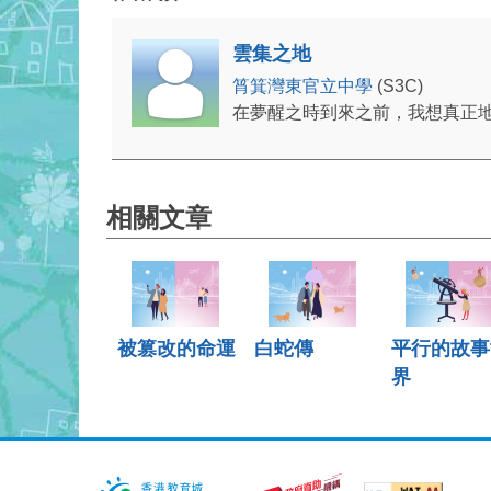
雲集之地
筲箕灣東官立中學
(S3C)
在夢醒之時到來之前，我想真正
相關文章
被篡改的命運
白蛇傳
平行的故事
界