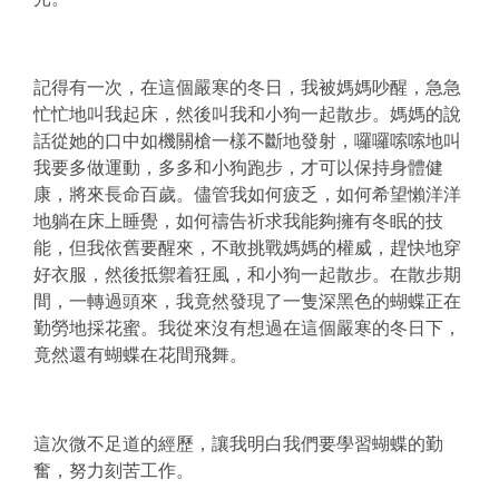
記得有一次，在這個嚴寒的冬日，我被媽媽吵醒，急急
忙忙地叫我起床，然後叫我和小狗一起散步。媽媽的說
話從她的口中如機關槍一樣不斷地發射，囉囉嗦嗦地叫
我要多做運動，多多和小狗跑步，才可以保持身體健
康，將來長命百歲。儘管我如何疲乏，如何希望懶洋洋
地躺在床上睡覺，如何禱告祈求我能夠擁有冬眠的技
能，但我依舊要醒來，不敢挑戰媽媽的權威，趕快地穿
好衣服，然後抵禦着狂風，和小狗一起散步。在散步期
間，一轉過頭來，我竟然發現了一隻深黑色的蝴蝶正在
勤勞地採花蜜。我從來沒有想過在這個嚴寒的冬日下，
竟然還有蝴蝶在花間飛舞。
這次微不足道的經歷，讓我明白我們要學習蝴蝶的勤
奮，努力刻苦工作。