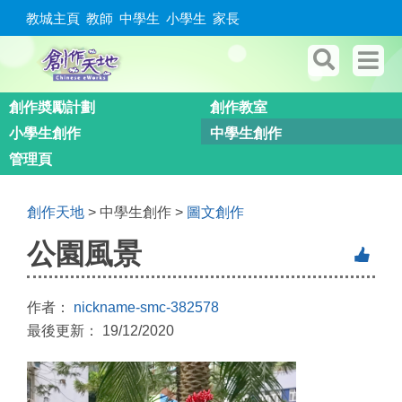
教城主頁
教師
中學生
小學生
家長
創作奬勵計劃
創作教室
小學生創作
中學生創作
管理頁
創作天地
> 中學生創作 >
圖文創作
公園風景
作者：
nickname-smc-382578
最後更新： 19/12/2020