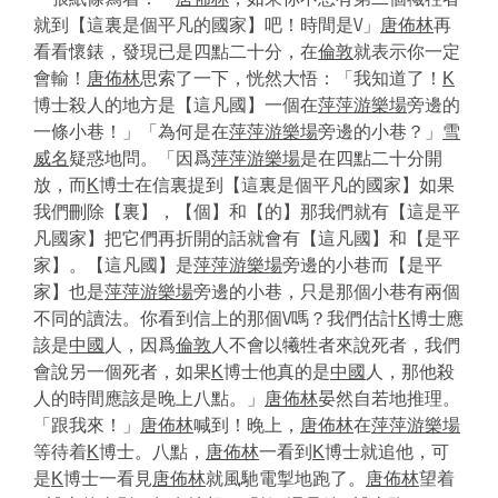
就到【這裏是個平凡的國家】吧！時間是\/」
唐佈林
再
看看懷錶，發現已是四點二十分，在
倫敦
就表示你一定
會輸！
唐佈林
思索了一下，恍然大悟：「我知道了！
K
博士殺人的地方是【這凡國】一個在
萍萍游樂場
旁邊的
一條小巷！」「為何是在
萍萍游樂場
旁邊的小巷？」
雪
威名
疑惑地問。「因爲
萍萍游樂場
是在四點二十分開
放，而
K
博士在信裏提到【這裏是個平凡的國家】如果
我們刪除【裏】，【個】和【的】那我們就有【這是平
凡國家】把它們再折開的話就會有【這凡國】和【是平
家】。【這凡國】是
萍萍游樂場
旁邊的小巷而【是平
家】也是
萍萍游樂場
旁邊的小巷，只是那個小巷有兩個
不同的讀法。你看到信上的那個\/嗎？我們估計
K
博士應
該是
中國
人，因爲
倫敦
人不會以犧牲者來說死者，我們
會說另一個死者，如果
K
博士他真的是
中國
人，那他殺
人的時間應該是晚上八點。」
唐佈林
晏然自若地推理。
「跟我來！」
唐佈林
喊到！晚上，
唐佈林
在
萍萍游樂場
等待着
K
博士。八點，
唐佈林
一看到
K
博士就追他，可
是
K
博士一看見
唐佈林
就風馳電掣地跑了。
唐佈林
望着