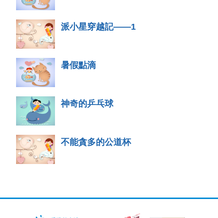
派小星穿越記——1
暑假點滴
神奇的乒乓球
不能貪多的公道杯