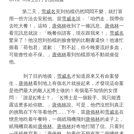
第二天，
雪威名
見到拍檔仍然悶悶不樂，就打算
用一些方法去安慰他。當
雪威名
說：「咱們走，我帶你
去吃大餐！」這時，
唐佈林
收到了一條訊息。
唐佈林
一
看完訊息就說：「晚餐你請客，現在跟我來！」
雪威名
驚呆了！他沒想到拍檔的臉會變的比翻書還快！他連忙
握着「荷包君」道歉：「對不起，你今晚要流好多血，
可能會性命不保。」
唐佈林
看到拍檔原地不動就催促
他。
到了目的地後，
雪威名
才知道原來又有命案發
生，
唐佈林
看到地上有個名片就撿起來，才發現這命案
是他們最大的敵人
K
博士做的！有個毫不知情的女僕
問：「誰是
K
博士？」「
K
博士是一個殺手。我只能透
露這麽多給你聼。」
唐佈林
說。可是，他們沒想到真正
的挑戰在下午等着他們……下午，當
唐佈林
和
雪威名
在
愜意地吃着午餐時，一個紙飛機飛到
唐佈林
的桌子上，
紙飛機寫着給
唐佈林
。
唐佈林
好奇地打開了信。只看到
一張紙條寫着：「
唐佈林
，如果你不想有第二個犧牲者