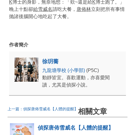
K
博士的身影，無奈地想：「欸~還是給
K
博士跑了。」
晚上十點卻
給雪威名
請吃大餐，
唐佈林
立刻把所有事情
抛諸後腦開心地吃起了大餐。
作者簡介
徐玥蕎
九龍塘學校 (小學部)
(P5C)
動靜皆宜。喜歡運動，亦喜愛閱
讀，尤其是偵探小說。
上一篇：偵探唐佈雪威名【人體的提醒】
相關文章
偵探唐佈雪威名【人體的提醒】