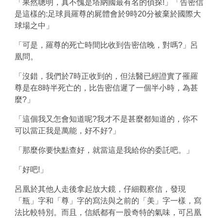
「果然聰明，真不愧是塔納國最有名的偵探!」「告密信
是這樣的:足球員羅尊的屍體會於9時20分被棄於國際大
球場之中」
「可是，羅尊的死亡時間比收到告密信晚，對嗎?」呂
凰問。
「沒錯，我們於7時正收到的，但法醫已經證實了罹羅
尊是在8時半死亡的，比告密信遲了一個半小時，為甚
麼?」
「這個我又怎會知道呢?我才不是甚麼都知道的，你不
可以當正我是萬能，好不好?」
「那麼你要快點查好，就當這是我給你的委託吧。」
「好吧!」
呂凰於其他人走後拿起放大鏡，仔細觀察信，發現
「瓶」字和「尊」字的寫法與之前的「美」字一樣，寫
法比較特別。而且，信紙都有一股奇特的氣味，可呂凰