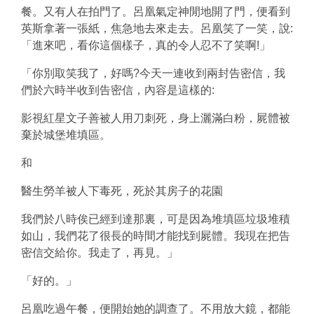
餐。又有人在拍門了。呂凰氣定神閒地開了門，便看到
英斯拿著一張紙，焦急地去來走去。呂凰笑了一笑，說:
「進來吧，看你這個樣子，真的令人忍不了笑啊!」
「你別取笑我了，好嗎?今天一連收到兩封告密信，我
們於六時半收到告密信，內容是這樣的:
影視紅星文子善被人用刀刺死，身上灑滿白粉，屍體被
棄於城堡堆填區。
和
醫生勞羊被人下毒死，死於其房子的花園
我們於八時俟已經到達那裏，可是因為堆填區垃圾堆積
如山，我們花了很長的時間才能找到屍體。我現在把告
密信交給你。我走了，再見。」
「好的。」
呂凰吃過午餐，便開始她的調查了。不用放大鏡，都能