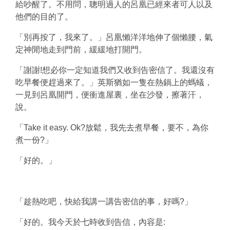
給吵醒了。不用問，聰明過人的呂凰已經來者可人以及
他們的目的了。
「別再按了，我來了。」呂凰懶洋洋地伸了個懶腰，氣
定神閒地走到門前，緩緩地打開門。
「謝謝!想必你一定知道我們又收到告密信了。我還沒有
吃早餐便趕過來了。」英斯猶如一隻在熱鍋上的螞蟻，
一見到呂凰開門，便衝進屋裏，坐在沙發，擦著汗，
說。
「Take it easy. Ok?放鬆，我先去煮早餐，要不，為你
煮一份?」
「好的。」
「趁熱吃吧，快給我講一講告密信的事，好嗎?」
「好的。我今天於七時收到告信，內容是: