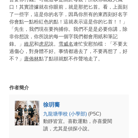
口！其實證據就在你眼前，就是那把匕首。看，上面刻
了一些字，這是你的名字，因爲你所有的東西刻好名字
你會點一點粉紅色的點！這就表示這是你的匕首！！」
「先生，我們現在要拘捕你。我們不是是必要你講，除
非你想說，你所說的每一個字我們都會用紙和筆記
錄。」
維尼
和
虎尼
說。
雪威名
連忙安慰拍檔：「不要太
過傷心，對身體不好。事情都過去了，不要再想了，好
不？」
唐佈林
點了點頭就默不作聲地走了。
作者簡介
徐玥蕎
九龍塘學校 (小學部)
(P5C)
動靜皆宜。喜歡運動，亦喜愛閱
讀，尤其是偵探小說。