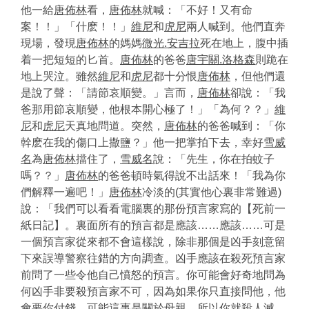
他一給
唐佈林
看，
唐佈林
就喊：「不好！又有命
案！！」「什麽！！」
維尼
和
虎尼
兩人喊到。他們直奔
現場，發現
唐佈林
的媽媽
微光.安吉拉
死在地上，腹中插
着一把短短的匕首。
唐佈林
的爸爸
唐宇關.洛格森
則跪在
地上哭泣。雖然
維尼
和
虎尼
都十分恨
唐佈林
，但他們還
是說了聲：「請節哀順變。」言而，
唐佈林
卻說：「我
爸那用節哀順變，他根本開心極了！」「為何？？」
維
尼
和
虎尼
天真地問道。突然，
唐佈林
的爸爸喊到：「你
幹麽在我的傷口上撒鹽？」他一把掌拍下去，幸好
雪威
名
為
唐佈林
擋住了，
雪威名
說：「先生，你在拍蚊子
嗎？？」
唐佈林
的爸爸頓時氣得說不出話來！「我為你
們解釋一遍吧！」
唐佈林
冷淡的(其實他心裏非常難過)
說：「我們可以看看電腦裏的那份預言家寫的【死前一
紙日記】。裏面所有的預言都是應該……應該……可是
一個預言家從來都不會這樣說，除非那個是凶手刻意留
下來誤導警察往錯的方向調查。凶手應該在殺死預言家
前問了一些令他自己憤怒的預言。你可能會好奇地問為
何凶手非要殺預言家不可，因為如果你只直接問他，他
會要你付錢。可能這事是關於母親，所以你就殺人滅