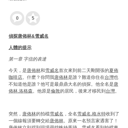
0
5
偵探唐佈林&雪威名
人體的提示
第一章 字信的表達
今天，是
唐佈林
和
雪威名
首次來到前二天剛開張的
夏佈
咖啡店
。什麽？你問我
唐佈林
是誰？難道你住在
台灣
也
不知道他是誰？他可是最鼎鼎大名的偵探。他全名是
唐
佈林.洛格森
。他原是
倫敦
的居民，後來才移民到
台灣
。
突然，
唐佈林
的拍檔
雪威名
，全名
雪威名.格水特
收到了
一個線報須要轉交給
唐佈林
。原來一名預言家遇害了！
唐佈林
立刻趕到現場尋找蛛絲馬跡。
雪威名
看到拍檔東