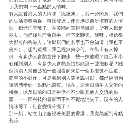
了我們剩下一點點的人情味。
有人說香港人的人情味「比紙薄」，我十分同意。我們
的生活節奏急促、科技發達，使香港從前所擁有的人情
味，都煙消雲散了。在美國的電視節目裏，所有人都是
朋友，他們碰見面會揮手、停下來聊天。我呀，相信很
大部分的香港人，連鄰居們的名字也不會知道（我也不
例外）。想到這裡，我已經無何奈何。在街上有人摔
倒，有多少人會願意停下腳步，扶一扶他呢？自己不小
心碰到別人，有多少人會願意抬起頭說一聲抱歉呢？雖
然請別人幫自己拍一個照看起來是一個多麼微不足道、
簡單的小動作，可是看到別人笑著說可以，都已經能夠
讓我感受到一點點地溫暖。現在，這個跟陌生人交流的
機會，以及以前的日常生活裡不少跟其他人交流的點
滴，一一因科技的發展而不知不覺地消失了。現在的人
情味薄了，社會變得冷漠了！
那一刻，站在山頂俯視著美麗的香港，我竟然感到有點
悲涼。