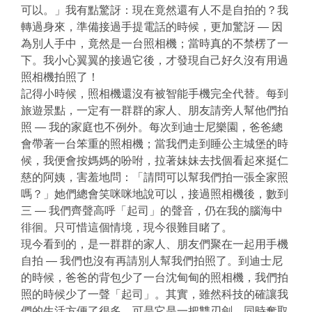
可以。」我有點驚訝：現在竟然還有人不是自拍的？我
轉過身來，準備接過手提電話的時候，更加驚訝 — 因
為別人手中，竟然是一台照相機；當時真的不禁楞了一
下。我小心翼翼的接過它後，才發現自己好久沒有用過
照相機拍照了！
記得小時候，照相機還沒有被智能手機完全代替。每到
旅遊景點，一定有一群群的家人、朋友請旁人幫他們拍
照 — 我的家庭也不例外。每次到迪士尼樂園，爸爸總
會帶著一台笨重的照相機；當我們走到睡公主城堡的時
候，我便會按媽媽的吩咐，拉著妹妹去找個看起來挺仁
慈的阿姨，害羞地問：「請問可以幫我們拍一張全家照
嗎？」她們總會笑咪咪地說可以，接過照相機後，數到
三 — 我們齊聲高呼「起司」的聲音，仍在我的腦海中
徘徊。只可惜這個情境，現今很難目睹了。
現今看到的，是一群群的家人、朋友們聚在一起用手機
自拍 — 我們也沒有再請別人幫我們拍照了。到迪士尼
的時候，爸爸的背包少了一台沈甸甸的照相機，我們拍
照的時候少了一聲「起司」。其實，雖然科技的確讓我
們的生活方便了很多，可是它是一把雙刃劍，同時奪取