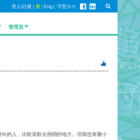
登入/註册
|
繁
|
Eng
|
字型大小
管理頁
外向的人，
比較喜歡去熱鬧的地方。但我也有膽小