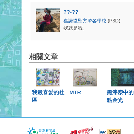
??-??
嘉諾撒聖方濟各學校
(P3D)
我就是我。
相關文章
我最喜爱的社
MTR
黑漆漆中的
區
點金光