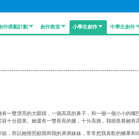
創作奬勵計劃
創作教室
小學生創作
中學生創作
她有一雙漂亮的大眼睛，一個高高的鼻子，和一個一個小小的嘴
笑容十分甜美。她還有一雙長長的腿，十分高挑，我很羨慕她有
家姐，所以她很照顧我和我的弟弟妹妹，常常把我喜歡的糖果和