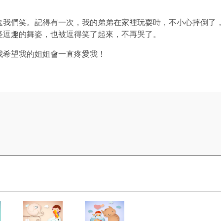
逗我們笑。記得有一次，我的弟弟在家裡玩耍時，不小心摔倒了
怪逗趣的舞姿，也被逗得笑了起來，不再哭了。
我希望我的姐姐會一直疼愛我！